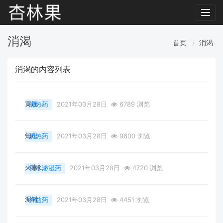
Toggl
navig
消渴
首页
消渴
消渴的内容列表
黄连
清热药
2021年03月28日
6789 浏览
知母
清热药
2021年03月28日
9600 浏览
火麻仁
利水渗湿药
2021年03月28日
4720 浏览
泥鳅
补益药
2021年03月28日
4451 浏览