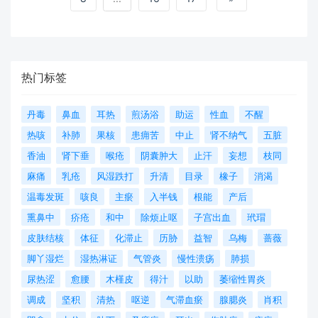
热门标签
丹毒
鼻血
耳热
煎汤浴
助运
性血
不醒
热咳
补肺
果核
患痈苦
中止
肾不纳气
五脏
香油
肾下垂
喉疮
阴囊肿大
止汗
妄想
枝同
麻痛
乳疮
风湿跌打
升清
目录
橡子
消渴
温毒发斑
咳良
主瘀
入半钱
根能
产后
熏鼻中
疥疮
和中
除烦止呕
子宫出血
玳瑁
皮肤结核
体征
化滞止
历胁
益智
乌梅
蔷薇
脚丫湿烂
湿热淋证
气管炎
慢性溃疡
肺损
尿热涩
愈腰
木槿皮
得汁
以助
萎缩性胃炎
调成
坚积
清热
呕逆
气滞血瘀
腺腮炎
肖积