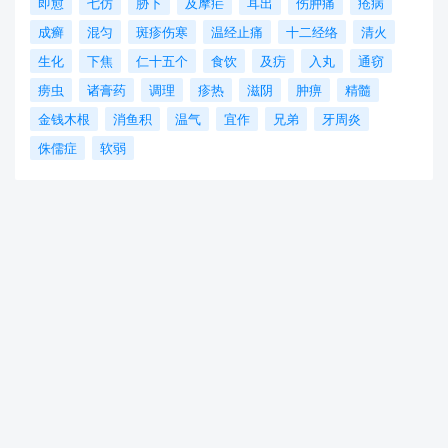
即愈
七仿
胁下
及摩疟
耳出
伤肿痛
疮病
成癣
混匀
斑疹伤寒
温经止痛
十二经络
清火
生化
下焦
仁十五个
食饮
及疠
入丸
通窃
痨虫
诸膏药
调理
疹热
滋阴
肿痹
精髓
金钱木根
消鱼积
温气
宜作
兄弟
牙周炎
侏儒症
软弱