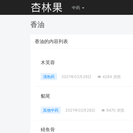
中药
香油
香油的内容列表
木芙蓉
清热药
2021年03月28日
4284 浏览
貂尾
其他中药
2021年03月28日
6470 浏览
鳝鱼骨