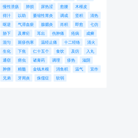
慢性溃疡
肺损
尿热涩
愈腰
木槿皮
得汁
以助
萎缩性胃炎
调成
坚积
清热
呕逆
气滞血瘀
腺腮炎
肖积
即愈
七仿
胁下
及摩疟
耳出
伤肿痛
疮病
成癣
混匀
斑疹伤寒
温经止痛
十二经络
清火
生化
下焦
仁十五个
食饮
及疠
入丸
通窃
痨虫
诸膏药
调理
疹热
滋阴
肿痹
精髓
金钱木根
消鱼积
温气
宜作
兄弟
牙周炎
侏儒症
软弱