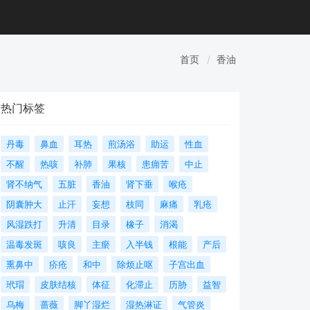
首页
香油
热门标签
丹毒
鼻血
耳热
煎汤浴
助运
性血
不醒
热咳
补肺
果核
患痈苦
中止
肾不纳气
五脏
香油
肾下垂
喉疮
阴囊肿大
止汗
妄想
枝同
麻痛
乳疮
风湿跌打
升清
目录
橡子
消渴
温毒发斑
咳良
主瘀
入半钱
根能
产后
熏鼻中
疥疮
和中
除烦止呕
子宫出血
玳瑁
皮肤结核
体征
化滞止
历胁
益智
乌梅
蔷薇
脚丫湿烂
湿热淋证
气管炎