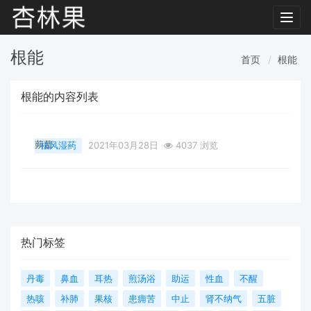
Toggl
navig
根能
首页
根能
根能的内容列表
蒴藋
祛风湿药
2021年03月28日
4037 浏览
热门标签
丹毒
鼻血
耳热
煎汤浴
助运
性血
不醒
热咳
补肺
果核
患痈苦
中止
肾不纳气
五脏