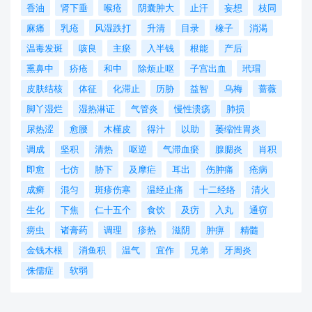
香油
肾下垂
喉疮
阴囊肿大
止汗
妄想
枝同
麻痛
乳疮
风湿跌打
升清
目录
橡子
消渴
温毒发斑
咳良
主瘀
入半钱
根能
产后
熏鼻中
疥疮
和中
除烦止呕
子宫出血
玳瑁
皮肤结核
体征
化滞止
历胁
益智
乌梅
蔷薇
脚丫湿烂
湿热淋证
气管炎
慢性溃疡
肺损
尿热涩
愈腰
木槿皮
得汁
以助
萎缩性胃炎
调成
坚积
清热
呕逆
气滞血瘀
腺腮炎
肖积
即愈
七仿
胁下
及摩疟
耳出
伤肿痛
疮病
成癣
混匀
斑疹伤寒
温经止痛
十二经络
清火
生化
下焦
仁十五个
食饮
及疠
入丸
通窃
痨虫
诸膏药
调理
疹热
滋阴
肿痹
精髓
金钱木根
消鱼积
温气
宜作
兄弟
牙周炎
侏儒症
软弱