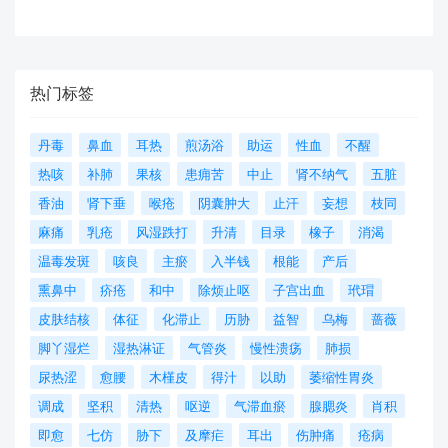
热门标签
丹毒
鼻血
耳热
煎汤浴
助运
性血
不醒
热咳
补肺
果核
患痈苦
中止
肾不纳气
五脏
香油
肾下垂
喉疮
阴囊肿大
止汗
妄想
枝同
麻痛
乳疮
风湿跌打
升清
目录
橡子
消渴
温毒发斑
咳良
主瘀
入半钱
根能
产后
熏鼻中
疥疮
和中
除烦止呕
子宫出血
玳瑁
皮肤结核
体征
化滞止
历胁
益智
乌梅
蔷薇
脚丫湿烂
湿热淋证
气管炎
慢性溃疡
肺损
尿热涩
愈腰
木槿皮
得汁
以助
萎缩性胃炎
调成
坚积
清热
呕逆
气滞血瘀
腺腮炎
肖积
即愈
七仿
胁下
及摩疟
耳出
伤肿痛
疮病