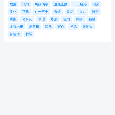
成癣
混匀
斑疹伤寒
温经止痛
十二经络
清火
生化
下焦
仁十五个
食饮
及疠
入丸
通窃
痨虫
诸膏药
调理
疹热
滋阴
肿痹
精髓
金钱木根
消鱼积
温气
宜作
兄弟
牙周炎
侏儒症
软弱