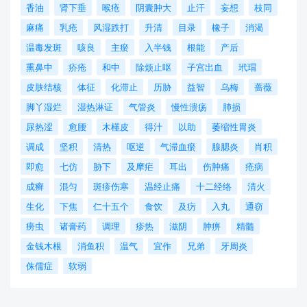
香油
肾下垂
喉疮
阴囊肿大
止汗
妄想
枝同
麻痛
乳疮
风湿跌打
升清
目录
橡子
消渴
温毒发斑
咳良
主瘀
入半钱
根能
产后
熏鼻中
疥疮
和中
除烦止呕
子宫出血
玳瑁
皮肤结核
体征
化滞止
历胁
益智
乌梅
蔷薇
脚丫湿烂
湿热淋证
气管炎
慢性溃疡
肺损
尿热涩
愈腰
木槿皮
得汁
以助
萎缩性胃炎
调成
坚积
清热
呕逆
气滞血瘀
腺腮炎
肖积
即愈
七仿
胁下
及摩疟
耳出
伤肿痛
疮病
成癣
混匀
斑疹伤寒
温经止痛
十二经络
清火
生化
下焦
仁十五个
食饮
及疠
入丸
通窃
痨虫
诸膏药
调理
疹热
滋阴
肿痹
精髓
金钱木根
消鱼积
温气
宜作
兄弟
牙周炎
侏儒症
软弱