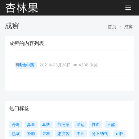
Toggl
navig
成癣
首页
成癣
成癣的内容列表
糠油
其他中药
2021年03月28日
4238 浏览
热门标签
丹毒
鼻血
耳热
煎汤浴
助运
性血
不醒
热咳
补肺
果核
患痈苦
中止
肾不纳气
五脏