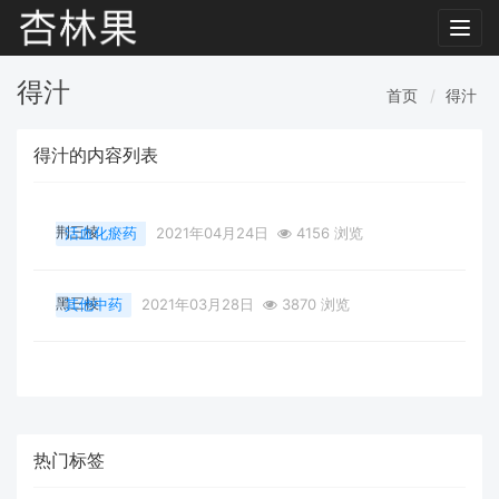
Toggl
navig
得汁
首页
得汁
得汁的内容列表
荆三棱
活血化瘀药
2021年04月24日
4156 浏览
黑三棱
其他中药
2021年03月28日
3870 浏览
热门标签