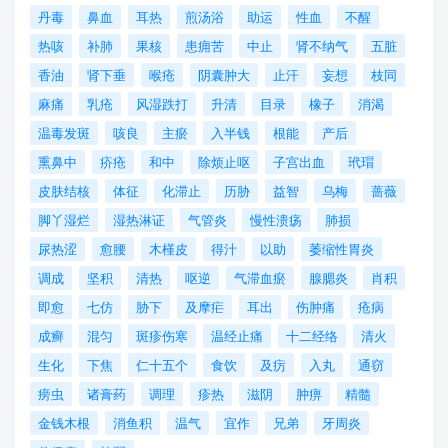
丹毒
鼻血
耳热
煎汤浴
助运
性血
不醒
热咳
补肺
果核
患痈苦
中止
肾不纳气
五脏
香油
肾下垂
喉疮
阴囊肿大
止汗
妄想
枝同
麻痛
乳疮
风湿跌打
升清
目录
橡子
消渴
温毒发斑
咳良
主瘀
入半钱
根能
产后
熏鼻中
疥疮
和中
除烦止呕
子宫出血
玳瑁
皮肤结核
体征
化滞止
历胁
益智
乌梅
蔷薇
脚丫湿烂
湿热淋证
气管炎
慢性溃疡
肺损
尿热涩
愈腰
木槿皮
得汁
以助
萎缩性胃炎
调成
坚积
清热
呕逆
气滞血瘀
腺腮炎
肖积
即愈
七仿
胁下
及摩疟
耳出
伤肿痛
疮病
成癣
混匀
斑疹伤寒
温经止痛
十二经络
清火
生化
下焦
仁十五个
食饮
及疠
入丸
通窃
痨虫
诸膏药
调理
疹热
滋阴
肿痹
精髓
金钱木根
消鱼积
温气
宜作
兄弟
牙周炎