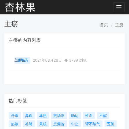
Toggl
navig
主瘀
首页
主瘀
主瘀的内容列表
苎麻皮
清热药
2021年03月28日
3789 浏览
热门标签
丹毒
鼻血
耳热
煎汤浴
助运
性血
不醒
热咳
补肺
果核
患痈苦
中止
肾不纳气
五脏