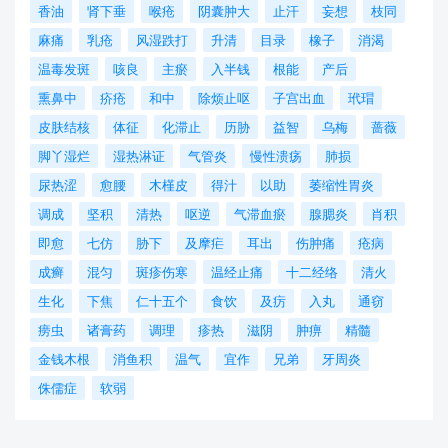
香油
肾下垂
喉疮
阴囊肿大
止汗
妄想
枝同
麻痛
乳疮
风湿跌打
升清
目录
橡子
消渴
温毒发斑
咳良
主瘀
入半钱
根能
产后
熏鼻中
疥疮
和中
除烦止呕
子宫出血
玳瑁
皮肤结核
体征
化滞止
历胁
益智
乌梅
蔷薇
脚丫湿烂
湿热淋证
气管炎
慢性溃疡
肺损
尿热涩
愈腰
木槿皮
得汁
以助
萎缩性胃炎
调成
坚积
清热
呕逆
气滞血瘀
腺腮炎
肖积
即愈
七仿
胁下
及摩疟
耳出
伤肿痛
疮病
成癣
混匀
斑疹伤寒
温经止痛
十二经络
清火
生化
下焦
仁十五个
食饮
及疠
入丸
通窃
痨虫
诸膏药
调理
疹热
滋阴
肿痹
精髓
金钱木根
消鱼积
温气
宜作
兄弟
牙周炎
侏儒症
软弱