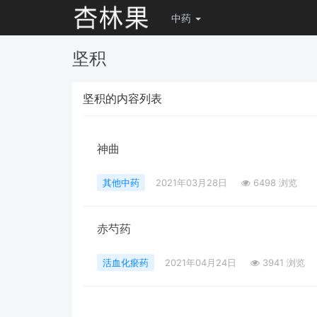
中药
坚积
坚积的内容列表
神曲
其他中药
2021年03月28日
6498 浏览
赤芍药
活血化瘀药
2021年04月24日
3941 浏览