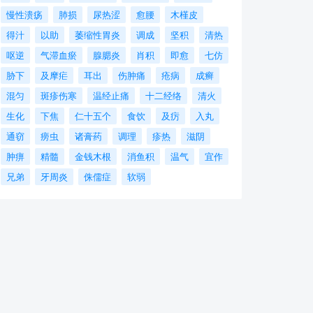
慢性溃疡
肺损
尿热涩
愈腰
木槿皮
得汁
以助
萎缩性胃炎
调成
坚积
清热
呕逆
气滞血瘀
腺腮炎
肖积
即愈
七仿
胁下
及摩疟
耳出
伤肿痛
疮病
成癣
混匀
斑疹伤寒
温经止痛
十二经络
清火
生化
下焦
仁十五个
食饮
及疠
入丸
通窃
痨虫
诸膏药
调理
疹热
滋阴
肿痹
精髓
金钱木根
消鱼积
温气
宜作
兄弟
牙周炎
侏儒症
软弱