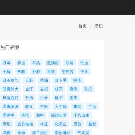
首页
坚积
热门标签
丹毒
鼻血
耳热
煎汤浴
助运
性血
不醒
热咳
补肺
果核
患痈苦
中止
肾不纳气
五脏
香油
肾下垂
喉疮
阴囊肿大
止汗
妄想
枝同
麻痛
乳疮
风湿跌打
升清
目录
橡子
消渴
温毒发斑
咳良
主瘀
入半钱
根能
产后
熏鼻中
疥疮
和中
除烦止呕
子宫出血
玳瑁
皮肤结核
体征
化滞止
历胁
益智
乌梅
蔷薇
脚丫湿烂
湿热淋证
气管炎