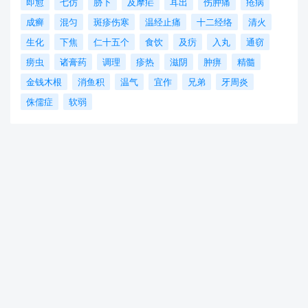
即愈
七仿
胁下
及摩疟
耳出
伤肿痛
疮病
成癣
混匀
斑疹伤寒
温经止痛
十二经络
清火
生化
下焦
仁十五个
食饮
及疠
入丸
通窃
痨虫
诸膏药
调理
疹热
滋阴
肿痹
精髓
金钱木根
消鱼积
温气
宜作
兄弟
牙周炎
侏儒症
软弱