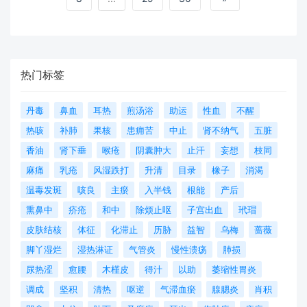
热门标签
丹毒
鼻血
耳热
煎汤浴
助运
性血
不醒
热咳
补肺
果核
患痈苦
中止
肾不纳气
五脏
香油
肾下垂
喉疮
阴囊肿大
止汗
妄想
枝同
麻痛
乳疮
风湿跌打
升清
目录
橡子
消渴
温毒发斑
咳良
主瘀
入半钱
根能
产后
熏鼻中
疥疮
和中
除烦止呕
子宫出血
玳瑁
皮肤结核
体征
化滞止
历胁
益智
乌梅
蔷薇
脚丫湿烂
湿热淋证
气管炎
慢性溃疡
肺损
尿热涩
愈腰
木槿皮
得汁
以助
萎缩性胃炎
调成
坚积
清热
呕逆
气滞血瘀
腺腮炎
肖积