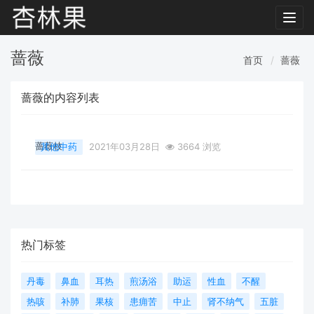
Toggl
navig
蔷薇
首页
蔷薇
蔷薇的内容列表
蔷薇枝
其他中药
2021年03月28日
3664 浏览
热门标签
丹毒
鼻血
耳热
煎汤浴
助运
性血
不醒
热咳
补肺
果核
患痈苦
中止
肾不纳气
五脏