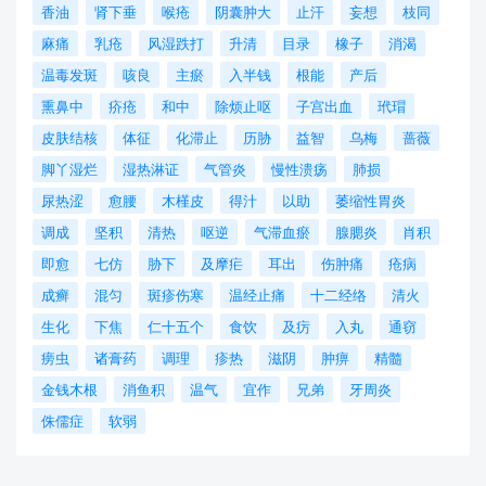
香油
肾下垂
喉疮
阴囊肿大
止汗
妄想
枝同
麻痛
乳疮
风湿跌打
升清
目录
橡子
消渴
温毒发斑
咳良
主瘀
入半钱
根能
产后
熏鼻中
疥疮
和中
除烦止呕
子宫出血
玳瑁
皮肤结核
体征
化滞止
历胁
益智
乌梅
蔷薇
脚丫湿烂
湿热淋证
气管炎
慢性溃疡
肺损
尿热涩
愈腰
木槿皮
得汁
以助
萎缩性胃炎
调成
坚积
清热
呕逆
气滞血瘀
腺腮炎
肖积
即愈
七仿
胁下
及摩疟
耳出
伤肿痛
疮病
成癣
混匀
斑疹伤寒
温经止痛
十二经络
清火
生化
下焦
仁十五个
食饮
及疠
入丸
通窃
痨虫
诸膏药
调理
疹热
滋阴
肿痹
精髓
金钱木根
消鱼积
温气
宜作
兄弟
牙周炎
侏儒症
软弱