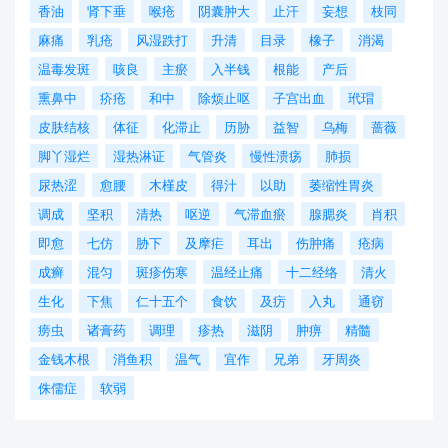
香油
肾下垂
喉疮
阴囊肿大
止汗
妄想
枝同
麻痛
乳疮
风湿跌打
升清
目录
橡子
消渴
温毒发斑
咳良
主瘀
入半钱
根能
产后
熏鼻中
疥疮
和中
除烦止呕
子宫出血
玳瑁
皮肤结核
体征
化滞止
历胁
益智
乌梅
蔷薇
脚丫湿烂
湿热淋证
气管炎
慢性溃疡
肺损
尿热涩
愈腰
木槿皮
得汁
以助
萎缩性胃炎
调成
坚积
清热
呕逆
气滞血瘀
腺腮炎
肖积
即愈
七仿
胁下
及摩疟
耳出
伤肿痛
疮病
成癣
混匀
斑疹伤寒
温经止痛
十二经络
清火
生化
下焦
仁十五个
食饮
及疠
入丸
通窃
痨虫
诸膏药
调理
疹热
滋阴
肿痹
精髓
金钱木根
消鱼积
温气
宜作
兄弟
牙周炎
侏儒症
软弱