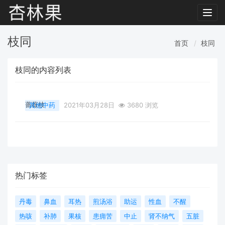
Toggl
navig
枝同
首页
枝同
枝同的内容列表
蔷薇枝
其他中药
2021年03月28日
3680 浏览
热门标签
丹毒
鼻血
耳热
煎汤浴
助运
性血
不醒
热咳
补肺
果核
患痈苦
中止
肾不纳气
五脏