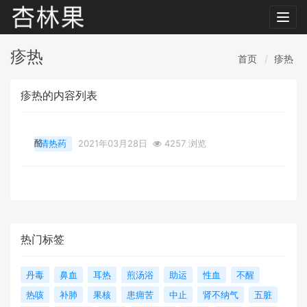
Toggl
navig
疹热
首页
疹热
疹热的内容列表
酪
清热药
2021年03月28日
4257 浏览
热门标签
丹毒
鼻血
耳热
煎汤浴
助运
性血
不醒
热咳
补肺
果核
患痈苦
中止
肾不纳气
五脏