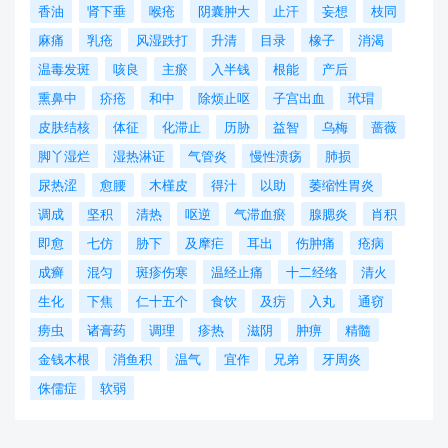
香油
肾下垂
喉疮
阴囊肿大
止汗
妄想
枝同
麻痛
乳疮
风湿跌打
升清
目录
橡子
消渴
温毒发斑
咳良
主瘀
入半钱
根能
产后
熏鼻中
疥疮
和中
除烦止呕
子宫出血
玳瑁
皮肤结核
体征
化滞止
历胁
益智
乌梅
蔷薇
脚丫湿烂
湿热淋证
气管炎
慢性溃疡
肺损
尿热涩
愈腰
木槿皮
得汁
以助
萎缩性胃炎
调成
坚积
清热
呕逆
气滞血瘀
腺腮炎
肖积
即愈
七仿
胁下
及摩疟
耳出
伤肿痛
疮病
成癣
混匀
斑疹伤寒
温经止痛
十二经络
清火
生化
下焦
仁十五个
食饮
及疠
入丸
通窃
痨虫
诸膏药
调理
疹热
滋阴
肿痹
精髓
金钱木根
消鱼积
温气
宜作
兄弟
牙周炎
侏儒症
软弱