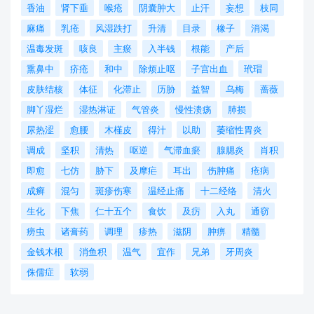
香油
肾下垂
喉疮
阴囊肿大
止汗
妄想
枝同
麻痛
乳疮
风湿跌打
升清
目录
橡子
消渴
温毒发斑
咳良
主瘀
入半钱
根能
产后
熏鼻中
疥疮
和中
除烦止呕
子宫出血
玳瑁
皮肤结核
体征
化滞止
历胁
益智
乌梅
蔷薇
脚丫湿烂
湿热淋证
气管炎
慢性溃疡
肺损
尿热涩
愈腰
木槿皮
得汁
以助
萎缩性胃炎
调成
坚积
清热
呕逆
气滞血瘀
腺腮炎
肖积
即愈
七仿
胁下
及摩疟
耳出
伤肿痛
疮病
成癣
混匀
斑疹伤寒
温经止痛
十二经络
清火
生化
下焦
仁十五个
食饮
及疠
入丸
通窃
痨虫
诸膏药
调理
疹热
滋阴
肿痹
精髓
金钱木根
消鱼积
温气
宜作
兄弟
牙周炎
侏儒症
软弱