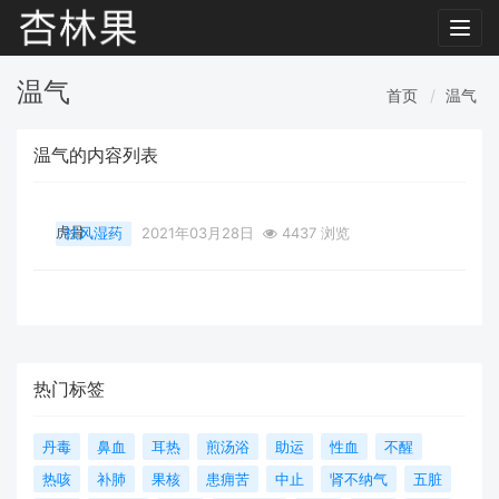
Toggl
navig
温气
首页
温气
温气的内容列表
虎骨
祛风湿药
2021年03月28日
4437 浏览
热门标签
丹毒
鼻血
耳热
煎汤浴
助运
性血
不醒
热咳
补肺
果核
患痈苦
中止
肾不纳气
五脏