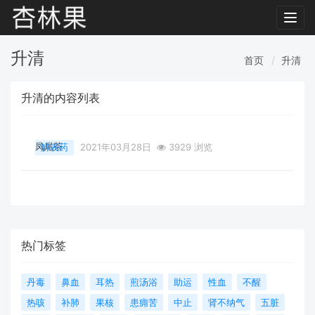
Toggl
navig
升清
首页
升清
升清的内容列表
凤尾茶
解表药
2021年03月28日
3929 浏览
热门标签
丹毒
鼻血
耳热
煎汤浴
助运
性血
不醒
热咳
补肺
果核
患痈苦
中止
肾不纳气
五脏