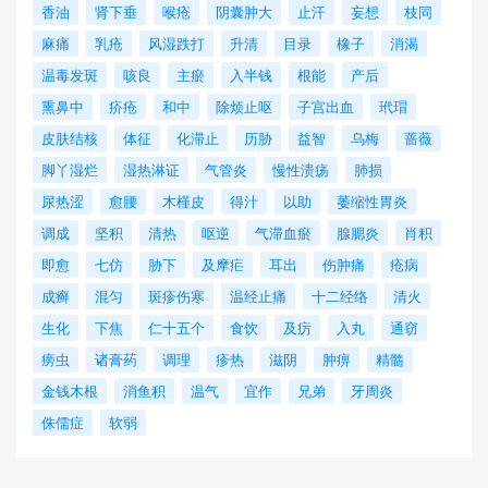
香油
肾下垂
喉疮
阴囊肿大
止汗
妄想
枝同
麻痛
乳疮
风湿跌打
升清
目录
橡子
消渴
温毒发斑
咳良
主瘀
入半钱
根能
产后
熏鼻中
疥疮
和中
除烦止呕
子宫出血
玳瑁
皮肤结核
体征
化滞止
历胁
益智
乌梅
蔷薇
脚丫湿烂
湿热淋证
气管炎
慢性溃疡
肺损
尿热涩
愈腰
木槿皮
得汁
以助
萎缩性胃炎
调成
坚积
清热
呕逆
气滞血瘀
腺腮炎
肖积
即愈
七仿
胁下
及摩疟
耳出
伤肿痛
疮病
成癣
混匀
斑疹伤寒
温经止痛
十二经络
清火
生化
下焦
仁十五个
食饮
及疠
入丸
通窃
痨虫
诸膏药
调理
疹热
滋阴
肿痹
精髓
金钱木根
消鱼积
温气
宜作
兄弟
牙周炎
侏儒症
软弱