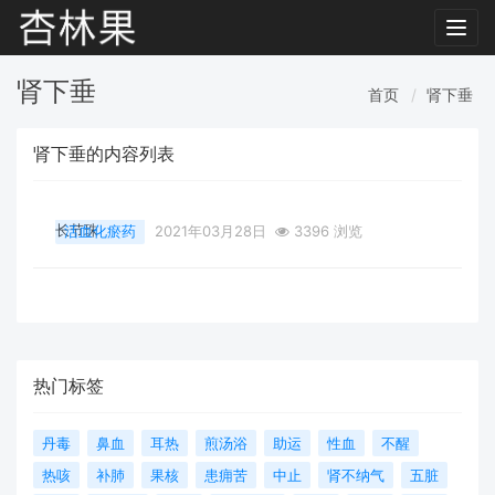
Toggl
navig
肾下垂
首页
肾下垂
肾下垂的内容列表
长节珠
活血化瘀药
2021年03月28日
3396 浏览
热门标签
丹毒
鼻血
耳热
煎汤浴
助运
性血
不醒
热咳
补肺
果核
患痈苦
中止
肾不纳气
五脏