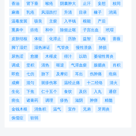
香油
肾下垂
喉疮
阴囊肿大
止汗
妄想
枝同
麻痛
乳疮
风湿跌打
升清
目录
橡子
消渴
温毒发斑
咳良
主瘀
入半钱
根能
产后
熏鼻中
疥疮
和中
除烦止呕
子宫出血
玳瑁
皮肤结核
体征
化滞止
历胁
益智
乌梅
蔷薇
脚丫湿烂
湿热淋证
气管炎
慢性溃疡
肺损
尿热涩
愈腰
木槿皮
得汁
以助
萎缩性胃炎
调成
坚积
清热
呕逆
气滞血瘀
腺腮炎
肖积
即愈
七仿
胁下
及摩疟
耳出
伤肿痛
疮病
成癣
混匀
斑疹伤寒
温经止痛
十二经络
清火
生化
下焦
仁十五个
食饮
及疠
入丸
通窃
痨虫
诸膏药
调理
疹热
滋阴
肿痹
精髓
金钱木根
消鱼积
温气
宜作
兄弟
牙周炎
侏儒症
软弱