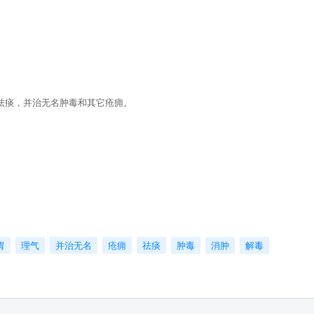
祛痰，并治无名肿毒和其它疮痈。
胃
理气
并治无名
疮痈
祛痰
肿毒
消肿
解毒