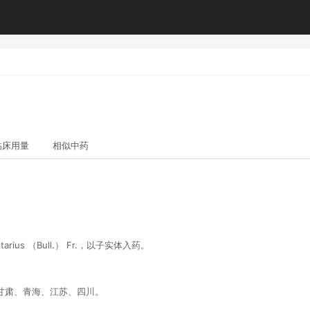
临床用量
相似中药
rius （Bull.） Fr.，以子实体入药。
甘肃、青海、江苏、四川。