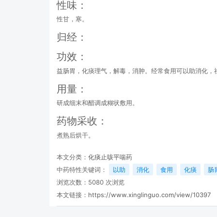
性味：
性甘，寒。
归经：
功效：
益肠胃，化痰理气，解毒，消肿。经常食用可以助消化，
用量：
研成细末和醋调成糊状敷用。
药物采收：
煮熟后烘干。
本文分类：
化痰止咳平喘药
中药特性关键词：
以助
消化
食用
化痰
肠
浏览次数：
5080
次浏览
本文链接：
https://www.xinglinguo.com/view/10397