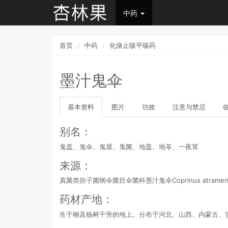
中药
首页
中药
化痰止咳平喘药
墨汁鬼伞
基本资料
图片
功效
注意与禁忌
别名：
鬼盖、鬼伞、鬼屋、鬼菌、地盖、地苓、一夜茸
来源：
真菌类担子菌纲伞菌目伞菌科墨汁鬼伞Coprinus atramenta
药材产地：
生于柳及杨树干旁的地上。分布于河北、山西、内蒙古、