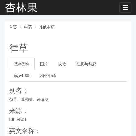
Toggl
navig
首页
中药
其他中药
律草
基本资料
图片
功效
注意与禁忌
临床用量
相似中药
别名：
勒草、葛勒蔓、来莓草
来源：
[db:来源]
英文名称：