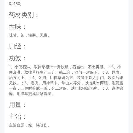
&#160;
药材类别：
性味：
味甘、苦，性寒。无毒。
归经：
功效：
1、小便石淋。取律草根汁一升饮服，石当出，不出再服。；2、小
便膏淋。取律草根生汁三升、醋二合，混匀一次服下。；3、尿血。
治方同上。；4、久痢。用律草研为末，装管中吹入肛门。数次后即
见效。；5、疟疾。用律草末、常山末等分，以淡浆水两碗，泡药露
一夜，五更时煎成一碗，分二次服。以吐邮痰涎为愈。；6、遍体癞
疮。用律草煎成浓汤洗澡。
用量：
主治：
主治血尿，蛇、蝎咬伤。