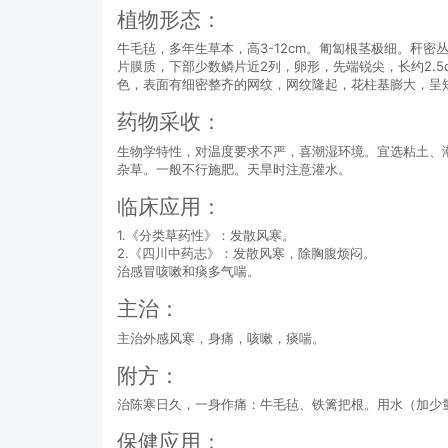
植物形态：
牛毛毡，多年生草本，高3-12cm。匍匐根茎极细。秆
片膜质，下部少数鳞片近2列，卵形，先端锐尖，长约2.5
色，表面有细密整齐的网纹，网纹隆起，花柱基膨大，呈短尖
药物采收：
生物学特性，对温度要求不严，喜潮湿环境。宜选粘土、潮
杂草。一般不行施肥。天旱时注意灌水。
临床应用：
1.《分类草药性》：发散风寒。
2.《四川中药志》：发散风寒，除胸腹烦闷。
治感冒咳嗽和痰多气喘。
主治：
主治外感风寒，身痛，咳嗽，痰喘。
附方：
治陈寒日久，一身作痛：牛毛毡、铁篱把根。用水（加少
保健应用：