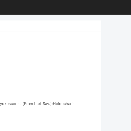
ensis(Franch.et Sav.);Heleocharis