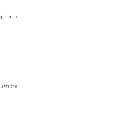
 spikerush
；跌打伤痛