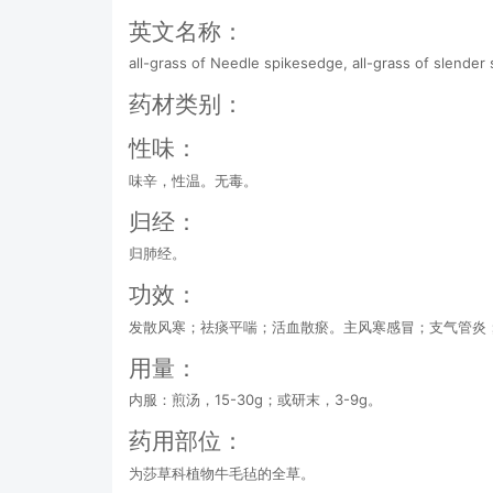
英文名称：
all-grass of Needle spikesedge, all-grass of slender
药材类别：
性味：
味辛，性温。无毒。
归经：
归肺经。
功效：
发散风寒；祛痰平喘；活血散瘀。主风寒感冒；支气管炎
用量：
内服：煎汤，15-30g；或研末，3-9g。
药用部位：
为莎草科植物牛毛毡的全草。