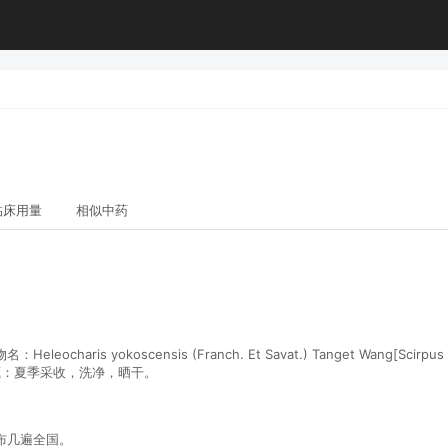
临床用量
相似中药
okoscensis (Franch. Et Savat.) Tanget Wang[Scirpus yokosc
g]采收和储藏：夏季采收，洗净，晒干。
布几遍全国。