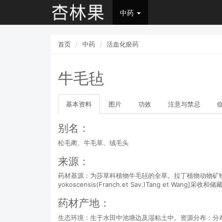
中药
首页
中药
活血化瘀药
牛毛毡
基本资料
图片
功效
注意与禁忌
别名：
松毛蔺、牛毛草、绒毛头
来源：
药材基源：为莎草科植物牛毛毡的全草。拉丁植物动物矿物名：Heleocharis y
yokoscensis(Franch.et Sav.)Tang et Wan
药材产地：
生态环境：生于水田中池塘边及湿粘土中。资源分布：分