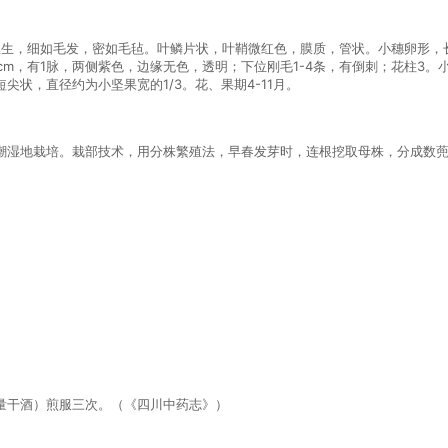
密丛生，细如毛发，密如毛毡。叶鳞片状，叶鞘微红色，膜质，管状。小穗卵形，长
cm，有1脉，两侧紫色，边缘无色，透明；下位刚毛1-4条，有倒刺；花柱3
状，直径约为小坚果宽的1/3。花、果期4-11月。
湿地栽培。栽部技术，用分株繁殖法，早春发芽时，连根挖取母株，分成数蔸，
量干酒）煎服三次。（《四川中药志》）