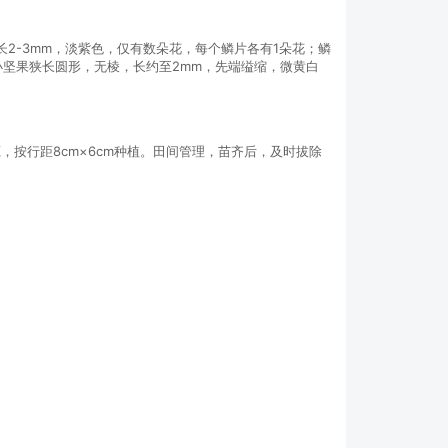
2-3mm，淡紫色，仅有数朵花，每个鳞片各有1朵花；鳞
。小坚果狭长圆形，无棱，长约至2mm，先端缢缩，微黄白
按行距8cm×6cm种植。田间管理，苗齐后，及时拔除