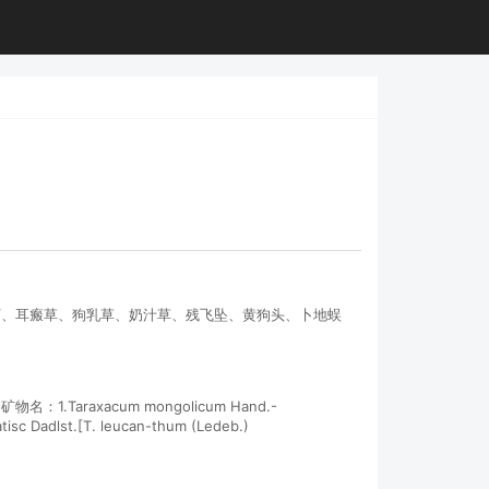
丁、耳瘢草、狗乳草、奶汁草、残飞坠、黄狗头、卜地蜈
xacum mongolicum Hand.-
isc Dadlst.[T. leucan-thum (Ledeb.)