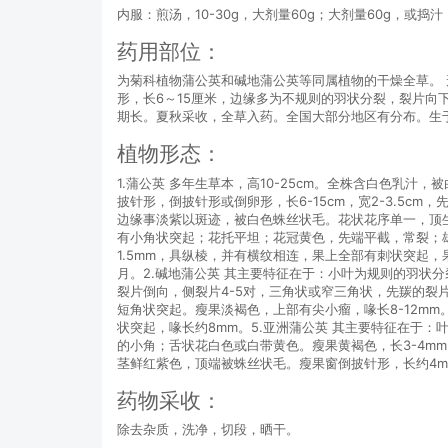
内服：煎汤，10-30g，大剂量60g；大剂量60g，或
药用部位：
为菊科植物蒲公英和碱地蒲公英等同属植物的干燥全草。
形，长6～15厘米，边缘多为不规则的羽状分裂，裂片向
期长。夏秋采收，全草入药。全国大部分地区有分布。生
植物形态：
1.蒲公英 多年生草本，高10-25cm。全株含白色乳
披针形，倒披针形或倒卵形，长6-15cm，宽2-3.5
边缘事淡紫以斑迹，被白色蛛丝状毛。花状花序单一，顶
有小角状突起；花托平坦；花冠黄色，先端平截，常裂；雄
1.5mm，具纵棱，并有横纹相连，果上全部有刺状突起，果
月。2.碱地蒲公英 其主要特征在于：小叶为规则的羽状分
裂片倒向，侧裂片4-5对，三角状或窄三角状，先羰的
短角状突起。瘦果淡褐色，上部有尖小瘤，喙长8-12m
状突起，喙长约8mm。5.亚洲蒲公英 其主要特征在于
的小角；舌状花白色或白带黄色。瘦果黄褐色，长3-4m
茎鲜红紫色，顶端被蛛丝状毛。瘦果窗倒披针形，长约4mm
药物采收：
除去杂质，洗净，切段，晒干。