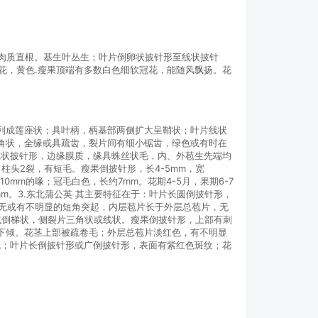
的肉质直根。基生叶丛生；叶片倒卵状披针形至线状披针
花，黄色.瘦果顶端有多数白色细软冠花，能随风飘扬。花
，排列成莲座状；具叶柄，柄基部两侧扩大呈鞘状；叶片线状
或三角状，全缘或具疏齿，裂片间有细小锯齿，绿色或有时在
线状披针形，边缘膜质，缘具蛛丝状毛，内、外苞生先端均
头2裂，有短毛。瘦果倒披针形，长4-5mm，宽
0mm的喙；冠毛白色，长约7mm。花期4-5月，果期6-7
mm。3.东北蒲公英 其主要特征在于：叶片长圆倒披针形，
。无或有不明显的短角突起，内层苞片长于外层总苞片，无
状或倒梯状，侧裂片三角状或线状。瘦果倒披针形，上部有刺
，下倾。花茎上部被疏卷毛；外层总苞片淡红色，有不明显
红色；叶片长倒披针形或广倒披针形，表面有紫红色斑纹；花