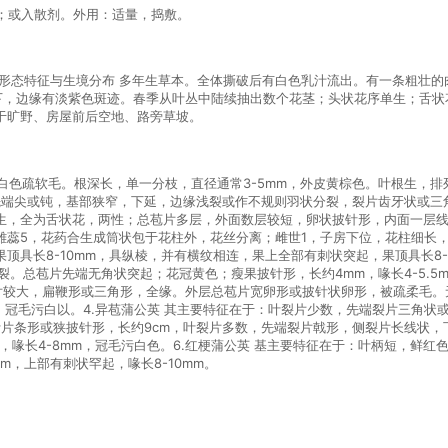
捣汁；或入散剂。外用：适量，捣敷。
 形态特征与生境分布 多年生草本。全体撕破后有白色乳汁流出。有一条粗壮
下，边缘有淡紫色斑迹。春季从叶丛中陆续抽出数个花茎；头状花序单生；舌状
于旷野、房屋前后空地、路旁草坡。
汁，被白色疏软毛。根深长，单一分枝，直径通常3-5mm，外皮黄棕色。叶根生
cm，先端尖或钝，基部狭窄，下延，边缘浅裂或作不规则羽状分裂，裂片齿牙状
生，全为舌状花，两性；总苞片多层，外面数层较短，卵状披针形，内面一层
蕊5，花药合生成筒状包于花柱外，花丝分离；雌世1，子房下位，花柱细长，柱
顶具长8-10mm，具纵棱，并有横纹相连，果上全部有刺状突起，果顶具长8-1
裂。总苞片先端无角状突起；花冠黄色；瘦果披针形，长约4mm，喙长4-5.5
裂片较大，扁鞭形或三角形，全缘。外层总苞片宽卵形或披针状卵形，被疏柔毛
m。冠毛污白以。4.异苞蒲公英 其主要特征在于：叶裂片少数，先端裂片三角
：叶片条形或狭披针形，长约9cm，叶裂片多数，先端裂片戟形，侧裂片长线状
m，喙长4-8mm，冠毛污白色。6.红梗蒲公英 基主要特征在于：叶柄短，鲜
，上部有刺状罕起，喙长8-10mm。