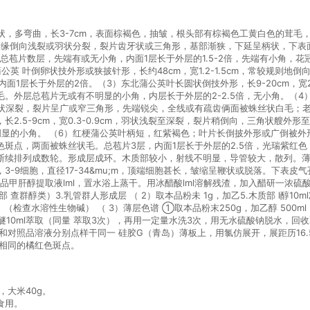
锥状，多弯曲，长3-7cm，表面棕褐色，抽皱，根头部有棕褐色工黄白色的茸
或钝，边缘倒向浅裂或羽状分裂，裂片齿牙状或三角形，基部渐狭，下延呈柄状，下
总苞片数层，先端有或无小角，内面1层长于外层的1.5-2倍，先端有小角，
英 叶倒卵状技外形或狭披针形，长约48cm，宽1.2-1.5cm，常较规则地
面1层长于外层的2倍。（3）东北蒲公英叶长圆状倒技外形，长9-20cm，宽
。外层总苞片无或有不明显的小角，内层长于外层的2-2.5倍，无小角。（
边缘羽状深裂，裂片呈广或窄三角形，先端锐尖，全线或有疏齿俩面被蛛丝状白毛
，长2.5-9cm，宽0.3-0.9cm，羽状浅裂至深裂，裂片稍倒向，三角状艘
显的小角。 （6）红梗蒲公英叶柄短，红紫褐色；叶片长倒披外形或广倒被外形，长
斑点，两面被蛛丝状毛。总苞片3层，内面1层长于外层的2.5倍，光瑞紫红色
断续排列成数轮。形成层成环。木质部较小，射线不明显，导管较大，散列。
-9细胞，直径17-34&mu;m，顶端细胞甚长，皱缩呈鞭状或脱落。下表皮气
甲肝醇提取液lml，置水浴上蒸干。用冰醋酸lml溶解残渣，加入醋研一浓硫酸
柱层人韧皮部 查群醇类）3.乳管群人形成层 （ 2）取本品粉未 1g，加乙5.木质部 l
（检查水溶性生物碱） （ 3）薄层色谱 ①取本品粉末250g，加乙醇 500m
醚10ml萃取（同量 萃取3次），再用一定量水洗3次，用无水硫酸钠脱水，回收乙醚
对照品溶液分别点样干同一 硅胶G（青岛）薄板上，用氯仿展开，展距历16.
显相同的橘红色斑点。
，大米40g。
食用。