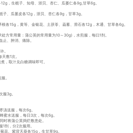
各12g，生栀子、知母、浙贝、杏仁、瓜萎仁各9g,甘草6g。
栀子、瓜萎皮各12g，浙贝、杏仁各9g，甘草3g。
茅根各15g，黄等、金银花、土茯苓、萹蓄、滑石各12g，木通、甘草各6g。
典要求处方常用量：蒲公英的常用量为10～30g)，水煎服，每曰1剂。
血止、肿消、痛除。
少许。
每天敷1次。
量煎煮，取汁兑白糖调味即可。
煎服。
次服3g。
。
大枣汤送服，每次6g。
用蜂蜜水送服，每日3次，每次6g。
次，同时将蒲公英捣烂敷患处。
服1剂，分2次服用。
野菊花、紫背天葵各15g，生甘草9g。