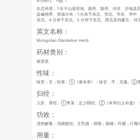
生态环境：1.生于山坡草地、路旁、路旁、河岸、沙地及田
盐碱地带。资源分布：1.分布于东北、华北、华东、华中、
东北。4.分布于东北。5.分布于东北、西北及内蒙古、河
英文名称：
Mongolian Dandelion Herb
药材类别：
根茎类
性味：
味苦；甘；性寒。①《唐本草》：味甘，平，无毒。②
归经：
入肝、胃经。①李杲：足少阴经。②《本草衍义补遗》
功效：
清热解毒；消痈散结。主乳痈；肺痈；肠痈；痄腮；疔毒
用量：