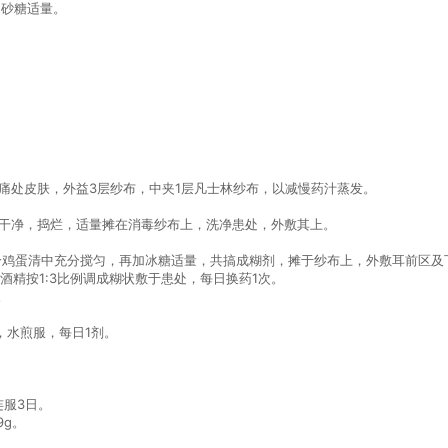
，砂糖适量。
痛处皮肤，外益3层纱布，中夹1层凡士林纱布，以减慢药汁蒸发。
洗干净，捣烂，适量摊在消毒纱布上，洗净患处，外敷其上。
1个鸡蛋清中充分搅匀，再加冰糖适量，共搞成糊剂，摊于纱布上，外敷耳前区及
酒精按1:3比例调成糊状敷于患处，每日换药1次。
。
），水煎服，每日1剂。
连服3日。
9g。