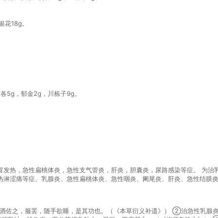
银花18g。
各5g，郁金2g，川栋子9g。
。
冒发热，急性扁桃体炎，急性支气管炎，肝炎，胆囊炎，尿路感染等症。 为治
热淋涩痛等症。乳腺炎、急性扁桃体炎、急性咽炎、阑尾炎、肝炎、急性结膜
酒佐之，服罢，随手欲睡，是其功也。（《本草衍义补遗》） ②治急性乳腺