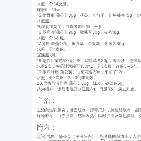
水煎，分34次服。
连服5～10天。
15.附骨疽 蒲公英30g，茯苓、车前子、川牛膝各15g，金
水煎服。
气虚者加黄芪，血虚者加当归、丹参。
16.肠痈 鲜蒲公英90g，败酱草30g，赤芍18g。
水煎，分3次服。
17.肺痈 鲜蒲公英、鱼腥草、金银花、薏米各30g。
水煎，分4次服。
宜连服1周。
18.急性胆道感染 蒲公英、刺针草各30g，海金沙、连钱草
水煎2次，将药汁浓缩至150mL，分3次服，连服3～5剂
19.眼疾肿痛 蒲公英、白菊花各30g，车前子12g。
水煎，分3次服，2～3剂即见效。
20.胃热气滞作痛 蒲公英30g，陈皮、砂仁各5g。
共为细末，饭后用温开水送服3g，日服3次，病去则止。
主治：
主治急性乳腺炎，淋巴腺炎，疔毒疮肿，急性结膜炎，感
疔疮肿毒、目赤肿痛、感冒发热、咽喉肿痛及湿热黄疸、
附方：
①治乳痈：蒲公英（洗净细锉），忍冬藤同煎浓汤，入少