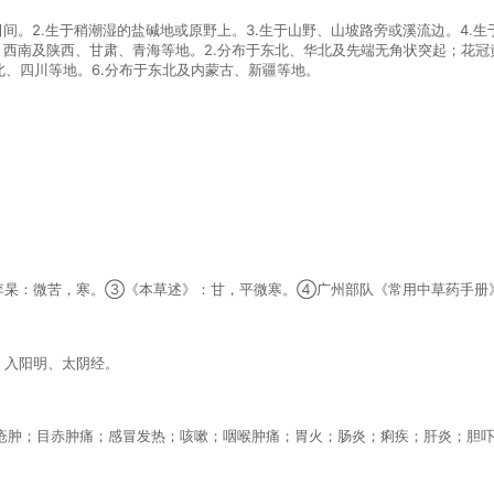
间。2.生于稍潮湿的盐碱地或原野上。3.生于山野、山坡路旁或溪流边。4.生
西南及陕西、甘肃、青海等地。2.分布于东北、华北及先端无角状突起；花冠黄色
北、四川等地。6.分布于东北及内蒙古、新疆等地。
李杲：微苦，寒。③《本草述》：甘，平微寒。④广州部队《常用中草药手册
：入阳明、太阴经。
疮肿；目赤肿痛；感冒发热；咳嗽；咽喉肿痛；胃火；肠炎；痢疾；肝炎；胆