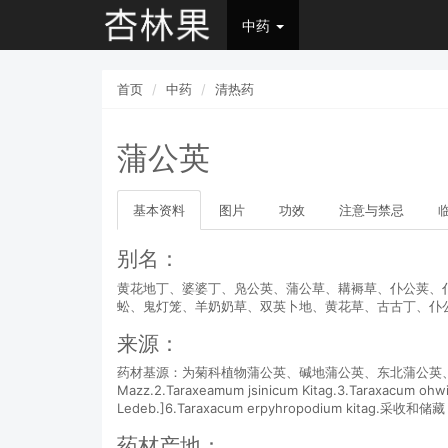
中药
首页
中药
清热药
蒲公英
基本资料
图片
功效
注意与禁忌
别名：
黄花地丁、婆婆丁、凫公英、蒲公草、耩褥草、仆公荚、
蚣、鬼灯笼、羊奶奶草、双英卜地、黄花草、古古丁、仆
来源：
药材基源：为菊科植物蒲公英、碱地蒲公英、东北蒲公英、异苞蒲
Mazz.2.Taraxeamum jsinicum Kitag.3.Taraxacum ohwia
Ledeb.]6.Taraxacum erpyhropodium ki
药材产地：