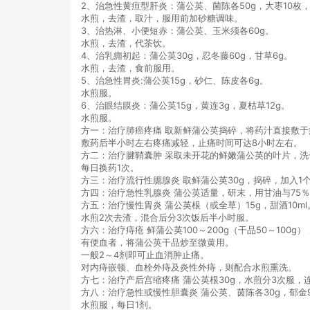
2、治急性黄疸型肝炎：蒲公英、菌陈各50g，大枣10枚
水煎，去渣，取汁，服用前加砂糖调味。
3、治热淋、小便短赤：蒲公英、玉米须各60g。
水煎，去渣，代茶饮。
4、治乳痈初起：蒲公英30g，忍冬藤60g，甘草6g。
水煎，去渣，食前服用。
5、治急性胃炎:蒲公英15g，砂仁、陈皮各6g。
水煎服。
6、治眼结膜炎：蒲公英15g，黄连3g，夏枯草12g。
水煎服。
方一：治疗肺癌疼痛 取新鲜蒲公英捣碎，将药汁直接敷于
敷药后半小时左右疼痛减轻，止痛时间可达8小时左右。
方二：治疗腱鞘囊肿 采取未开花的鲜嫩蒲公英的叶片，
每日换药1次。
方三：治疗流行性腮腺炎 取鲜蒲公英30g，捣碎，加入
方四：治疗急性乳腺炎 蒲公英适量，研末，用甘油与75％
方五：治疗慢性胃炎 蒲公英根（或全草）15g，甜酒10ml
水煎2次去渣，混合后分3次饭后半小时服。
方六：治疗痔疮 鲜蒲公英100～200g（干品50～100g
有便血者，将蒲公英干品炒至微黄用。
一般2～4剂即可止血消肿止痛。
对内痔嵌顿、血栓外痔及炎性外痔，则配合水煎熏洗。
方七：治疗产后宫缩疼痛 蒲公英根30g，水煎分3次服，
方八：治疗急性或慢性胆囊炎 蒲公英、茵陈各30g，郁金
水煎服，每日1剂。