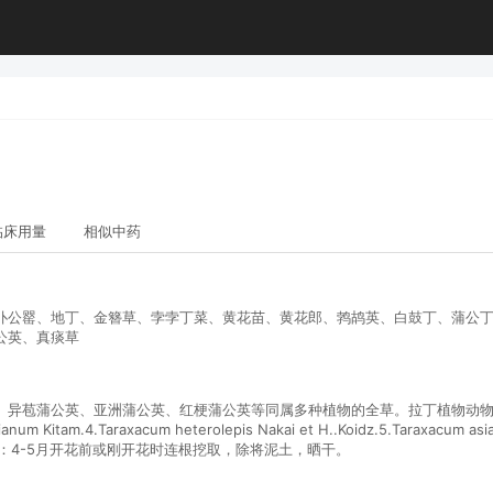
临床用量
相似中药
仆公罂、地丁、金簪草、孛孛丁菜、黄花苗、黄花郎、鹁鸪英、白鼓丁、蒲公
公英、真痰草
公英、亚洲蒲公英、红梗蒲公英等同属多种植物的全草。拉丁植物动物矿物名：1.Tara
num Kitam.4.Taraxacum heterolepis Nakai et H..Koidz.5.Taraxacum asiat
tag.采收和储藏：4-5月开花前或刚开花时连根挖取，除将泥土，晒干。