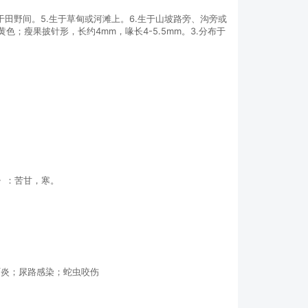
于田野间。5.生于草甸或河滩上。6.生于山坡路旁、沟旁或
；瘦果披针形，长约4mm，喙长4-5.5mm。3.分布于
》：苦甘，寒。
吓炎；尿路感染；蛇虫咬伤