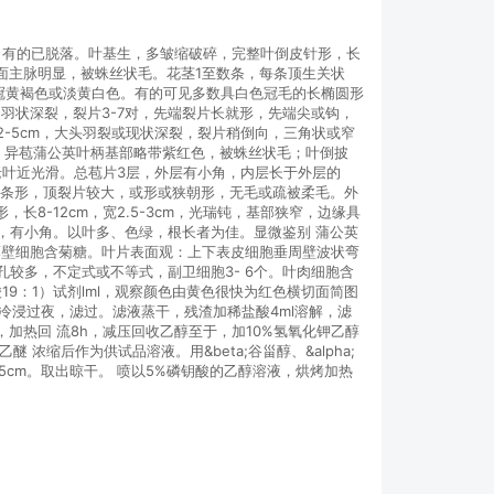
毛，有的已脱落。叶基生，多皱缩破碎，完整叶倒皮针形，长
表面主脉明显，被蛛丝状毛。花茎1至数条，每条顶生关状
花冠黄褐色或淡黄白色。有的可见多数具白色冠毛的长椭圆形
倒向羽状深裂，裂片3-7对，先端裂片长就形，先端尖或钩，
2-5cm，大头羽裂或现状深裂，裂片稍倒向，三角状或窄
4）异苞蒲公英叶柄基部略带紫红色，被蛛丝状毛；叶倒披
；老叶近光滑。总苞片3层，外层有小角，内层长于外层的
外形至条形，顶裂片较大，或形或狭朝形，无毛或疏被柔毛。外
8-12cm，宽2.5-3cm，光瑞钝，基部狭窄，边缘具
，有小角。以叶多、色绿，根长者为佳。显微鉴别 蒲公英
薄壁细胞含菊糖。叶片表面观：上下表皮细胞垂周壁波状弯
孔较多，不定式或不等式，副卫细胞3- 6个。叶肉细胞含
19：1）试剂lml，观察颜色由黄色很快为红色横切面简图
醇10ml冷浸过夜，滤过。滤液蒸干，残渣加稀盐酸4ml溶解，滤
l，加热回 流8h，减压回收乙醇至于，加10%氢氧化钾乙醇
 浓缩后作为供试品溶液。用&beta;谷甾醇、&alpha;
5cm。取出晾干。 喷以5%磷钥酸的乙醇溶液，烘烤加热