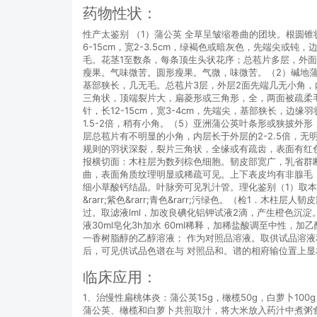
药物性状：
性产太鉴别 （1）蒲公英 全草呈皱缩卷曲的团块。根圆
6-15cm，宽2-3.5cm，绿褐色或暗灰色，先端尖
毛。花茎1至数条，每条顶生头状花序；总苞片多层，外面
瘦果。气味微苦。圆形瘦果。气微，味微苦。（2）碱地蒲公
基部狭长，几无毛。总苞片3层，外层2面先端几无小角，内
三角状，顶端裂片大，扁菱形或三角形，全，两面被疏柔毛
针，长12-15cm，宽3-4cm，先端尖，基部狭长，
1.5-2倍，稍有小角。（5）亚洲蒲公英叶条形或狭披外形
层总苞片有不明显的小角，内层长于外层的2-2.5倍，无明
规则的羽状深裂，裂片三角状，全缘或有疏齿，表面有红色
报横切面：木柱层为数列棕色细胞。韧皮部宽广，乳省群
曲，表面角质纹理明显或稀疏可见。上下表皮均有非腺毛，3
细小草酸钙结晶。叶脉旁可见乳汁管。理化鉴别（1）取本品
&rarr;紫色&rarr;青色&rarr;污绿色。（检1．木
过。取滤液lml，加改良碘化铝钾试液2滴，产生橙色沉淀。
液30ml皂化3h加水 60ml稀释，加稀盐酸调至中性，加乙
一香树脂醇的乙醇溶液； 作为对照品溶液。取供试品溶液和
后，可见供试品色谱在与 对照品和。谱的相府输位置上
临床应用：
1、治慢性扁桃体炎：蒲公英15g，橄榄50g，白萝卜100g
蒲公英、橄榄和白萝卜共煎取汁，将大米放入药汁中煮粥