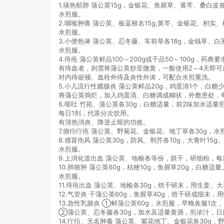
1.痰热郁肺 蒲公英15g，金银花、鱼腥草、黄芩、桑白皮
水煎服。
2.咽喉肿痛 蒲公英、板蓝根名15g,黄芩、金银花、枳实、
水煎服。
3.小便热淋 蒲公英、忍冬藤、车前草各18g，金钱草、白
水煎服。
4.痔疮 蒲公英鲜品100～200g或干品50～100g，药
有痔血者，则需将蒲公英炒至微黄，一般使用2～4天即可
对内痔嵌顿、血栓外痔及炎性外涛，可配合水煎熏洗。
5.小儿流行性腮腺炎 蒲公英鲜品20g，鸡蛋清1个，白糖
将蒲公英捣烂，加入鸡蛋清、白糖调成糊状，外敷患处，
6.呕吐 竹苑、蒲公英各30g，白糖适量，前2味加水适
每日1剂，代茶分次饮用。
有清热消炎、降逆止呕的功效。
7.痈疖疔疮 蒲公英、野菊花、金银花、地丁草各30g，水
8.感冒伤风 蒲公英30g，防风、荆芥各10g，大青叶15g。
水煎服。
9.上消化道出血 蒲公英、地榆各等份，烘干，研细粉，每
10.肺脓肿 蒲公英60g，桔梗10g，鱼腥草20g，白糖适量
水煎服。
11.痔疮出血 蒲公英、地榆各30g，焙干研末，用生姜、
12.气管炎 干蒲公英60g，鱼腥草40g，焙干研成细末，
13.急性乳腺炎 ①鲜蒲公英60g，水煎服，早晚各服1
②蒲公英、忍冬藤各30g，加水及适量黄酒，煎浓汁，日
14.疔疖、无名肿毒 蒲公英、紫花地丁、金银花各30g，