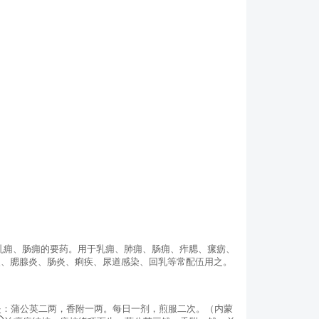
乳痈、肠痈的要药。用于乳痈、肺痈、肠痈、痄腮、瘰疬、
炎、腮腺炎、肠炎、痢疾、尿道感染、回乳等常配伍用之。
炎：蒲公英二两，香附一两。每日一剂，煎服二次。（内蒙