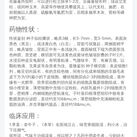
在藤蔓尚短时，可以进行松土除草1-2次。至藤蔓较长时，须设立支
柱，或间种玉米、高梁等作物使其攀援其上，以代支柱。施肥，在
前期施以人粪尿、硫酸氨等氮肥为宜，后期多施草木灰、骨粉等磷
钾肥为宜。
药物性状：
性状鉴别 种子似桔瓣状，略具3棱，长5-7mm，宽3-5mm。表面灰
黑色（黑丑），或淡黄白色（白丑），背面弓状隆起，两侧面稍平
坦，略具皱纹，背面正中有一条浅纵沟，腹面棱线下端为类圆形浅
色种脐。质坚硬，横切面可见淡黄色或黄绿色皱缩折叠的子叶2片。
水浸后种皮呈龟裂状，有明显粘液，气微味辛、苦、有麻舌感。以
颗粒饱满、无果皮等杂质者为佳。显微鉴别 种子横切面：表皮细胞1
列，略呈切向延长，有的含棕色物，间有分化成单细胞的非腺毛表
皮下方为1列扁小的下皮细胞。栅状细胞层由2-3列细胞组成，靠外
缘有一光辉带。营养层由数列切向延长的细胞及颓废细胞组成，有
细小维管束，薄壁细胞中含细小淀粉粒。内胚乳最外1-2列细胞类方
形，壁稍厚，内侧细胞的壁粘液化。子叶落归根薄壁组织中散有多
数圆形的分泌腔，直径约至108&mu;m；薄壁细胞中充满糊粉粒及
脂肪油滴，并含草酸钙簇晶；直径约18&mu;m。
临床应用：
1.李杲：牵牛子，《本草》名医续注云，味苦寒能除湿，利小水，治
下疰脚气。
据所说，气味主治俱误矣，何以明之？凡药中用牵牛者，少则动大