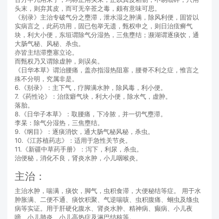
头末，则弃其皮，而可无辛莶之毒，颇有意味可思。
《别录》主治专破气分之壅滞，泄水湿之肿满，除风利便，固皆以
实病言之，此药功用，固已包举无遗，甄权申之，则日治痃癣气
块，利大小便，东垣谓除气分湿热，三焦壅结；濒湖谓逐痰饮，通
大肠气秘、风秘、杀虫。
亦皆主结滞壅塞立论。
而甄权乃又谓除虚肿，则误矣。
《日华本草》谓治腰痛，盖亦指湿热阻塞，腰脊不利之症，惟言之
殊不分明，究属非是。
6.《别录》：主下气，疗脚满水肿，除风毒，利小便。
7.《药性论》：治痃癖气块，利大小便，除水气，虚肿。
落胎。
8.《日华子本草》：取腰痛，下冷脓，并一切气壅滞。
李杲：除气分湿热，三焦壅结。
9.《纲目》：逐痰消饮，通大肠气秘风秘，杀虫。
10.《江苏植药志》：适用于急性关节炎。
11.《新疆中草药手册》：泻下，利尿，杀虫。
治便秘，消化不良，肾炎水肿，小儿咽喉炎。
主治：
主治水肿，喘满，痰饮，脚气，虫积食滞，大便秘结等症。 用于水
肿胀满、二便不通、痰饮积聚、气逆喘咳、虫积腹痛、蛔虫及绦虫
病等实证。用于肝硬化腹水、肾炎水肿、精神病、癫病、小儿夜
啼、小儿肺炎、小儿高热症及淋巴结核等。