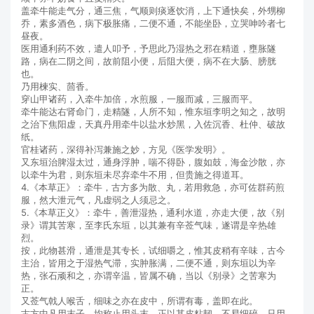
盖牵牛能走气分，通三焦，气顺则痰逐饮消，上下通快矣，外甥柳
乔，素多酒色，病下极胀痛，二便不通，不能坐卧，立哭呻吟者七
昼夜。
医用通利药不效，遣人叩予，予思此乃湿热之邪在精道，壅胀隧
路，病在二阴之间，故前阻小便，后阻大便，病不在大肠、膀胱
也。
乃用楝实、茴香。
穿山甲诸药，入牵牛加倍，水煎服，一服而减，三服而平。
牵牛能达右肾命门，走精隧，人所不知，惟东垣李明之知之，故明
之治下焦阳虚，天真丹用牵牛以盐水炒黑，入佐沉香、杜仲、破故
纸。
官桂诸药，深得补泻兼施之妙，方见《医学发明》。
又东垣治脾湿太过，通身浮肿，喘不得卧，腹如鼓，海金沙散，亦
以牵牛为君，则东垣未尽弃牵牛不用，但贵施之得道耳。
4.《本草正》：牵牛，古方多为散、丸，若用救急，亦可佐群药煎
服，然大泄元气，凡虚弱之人须忌之。
5.《本草正义》：牵牛，善泄湿热，通利水道，亦走大便，故《别
录》谓其苦寒，至李氏东垣，以其兼有辛莶气味，遂谓是辛热雄
烈。
按，此物甚滑，通泄是其专长，试细嚼之，惟其皮稍有辛味，古今
主治，皆用之于湿热气滞，实肿胀满，二便不通，则东垣以为辛
热，张石顽和之，亦谓辛温，皆属不确，当以《别录》之苦寒为
正。
又莶气戟人喉舌，细味之亦在皮中，所谓有毒，盖即在此。
古方中凡用末子，均称止用头末，正以其皮粘韧，不易细碎，只用