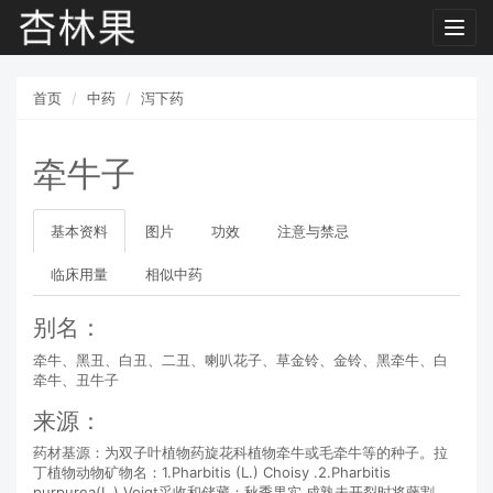
Toggl
navig
首页
中药
泻下药
牵牛子
基本资料
图片
功效
注意与禁忌
临床用量
相似中药
别名：
牵牛、黑丑、白丑、二丑、喇叭花子、草金铃、金铃、黑牵牛、白
牵牛、丑牛子
来源：
药材基源：为双子叶植物药旋花科植物牵牛或毛牵牛等的种子。拉
丁植物动物矿物名：1.Pharbitis (L.) Choisy .2.Pharbitis
purpurea(L.) Voigt采收和储藏：秋季果实 成熟未开裂时将藤割