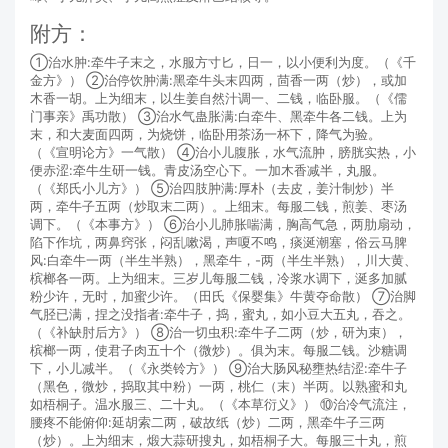
附方：
①治水肿:牵牛子末之，水服方寸匕，日一，以小便利为度。（《千
金方》） ②治停饮肿满:黑牵牛头末四两，茴香一两（炒），或加
木香一胡。上为细末，以生姜自然汁调一、二钱，临卧服。（《儒
门事亲》禹功散） ③治水气蛊胀满:白牵牛、黑牵牛各二钱。上为
末，和大麦面四两，为烧饼，临卧用茶汤一杯下，降气为验。
（《宣明论方》一气散） ④治小儿腹胀，水气流肿，膀胱实热，小
便赤涩:牵牛生研一钱。青皮汤空心下。一加木香减半，丸服。
（《郑氏小儿方》） ⑤治四肢肿满:厚朴（去皮，姜汁制炒）半
两，牵牛子五两（炒取末二两）。上细末。每服二钱，煎姜、枣汤
调下。（《本事方》） ⑥治小儿肺胀喘满，胸高气急，两肋扇动，
陷下作坑，两鼻窍张，闷乱嗽渴，声嗄不鸣，痰涎潮塞，俗云马脾
风:白牵牛一两（半生半熟），黑牵牛，-两（半生半熟），川大黄、
槟榔各一两。上为细末。三岁儿每服二钱，冷浆水调下，涎多加腻
粉少许，无时，加蜜少许。（田氏《保婴集》牛黄夺命散） ⑦治脚
气胫已满，捏之没指者:牵牛子，捣，蜜丸，如小豆大五丸，吞之。
（《补缺肘后方》） ⑧治一切虫积:牵牛子二两（炒，研为束），
槟榔一两，使君子肉五十个（微炒）。俱为末。每服二钱。沙糖调
下，小儿减半。（《永类铃方》） ⑨治大肠风秘壅热结涩:牵牛子
（黑色，微炒，捣取其中粉）一两，桃仁（末）半两。以熟蜜和丸
如梧桐子。温水服三、二十丸。（《本草衍义》） ⑩治冷气流注，
腰疼不能俯仰:延胡索二两，破故纸（炒）二两，黑牵牛子三两
（炒）。上为细末，煅大蒜研搜丸，如梧桐子大。每服三十丸，煎