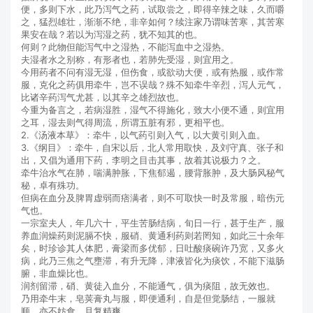
便，多则下水，此乃泻气之药，试取尝之，即得辛辣之味，久而嚼
之，猛烈雄壮，渐渐不绝，非辛如何？续注家乃谓味苦寒，其苦寒
果安在哉？若以为泻湿之药，犹不知其的也。
何则？此物但能泻气中之湿热，不能泻血中之湿热。
夫湿者水之别称，有形者也，若肺先受湿，则宜用之。
今用药者不问有湿无湿，但伤食，或欲动大便，或有热服，或作常
服，克化之药俱用牵牛，岂不误哉？殊不知牵牛辛烈，泻人元气，
比诸辛药泻气尤甚，以其辛之雄烈故也。
今重为备言之，若病湿胜，湿气不得施化，致大小便不通，则宜用
之耳，湿去则气得周流，所谓五脏有邪，更相平也。
2.《汤液本草》：牵牛，以气药引则入气，以大黄引则入血。
3.《纲目》：牵牛，自宋以后，北人常用取快，及刘守真、张子和
出，又倡为通用下药，李明之目击其事，故着其说极力？之。
牵牛治水气在肺，喘满肿胀，下焦郁遏，腰背胀肿，及大肠风秘气
秘，卓有殊功。
但病在血分及脾胃虚弱而痞满者，则不可取快一时及常服，暗伤元
气也。
一宗室夫人，年几六十，平生苦肠结病，旬日一行，甚于生产，服
养血润燥药则泥膈不快，服硝、黄通利药则若罔知，如此三十余年
矣，时珍诊其人体肥，膏梁而多优郁，日吐酸痰碗许乃宽，又多火
病，此乃三焦之气壅滞，有升无降，津液皆化为痰饮，不能下滋肠
腑，非血燥比也。
润剂留滞，硝、黄徒入血分，不能通气，俱为痰阻，故无效也。
乃用牵牛末，皂荚膏丸与服，即便通利，自是但觉肠结，一服就
顺，亦不妨食，且复精爽。