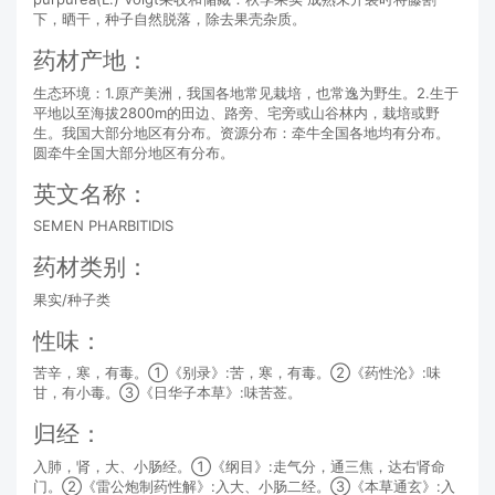
下，晒干，种子自然脱落，除去果壳杂质。
药材产地：
生态环境：1.原产美洲，我国各地常见栽培，也常逸为野生。2.生于
平地以至海拔2800m的田边、路旁、宅旁或山谷林内，栽培或野
生。我国大部分地区有分布。资源分布：牵牛全国各地均有分布。
圆牵牛全国大部分地区有分布。
英文名称：
SEMEN PHARBITIDIS
药材类别：
果实/种子类
性味：
苦辛，寒，有毒。①《别录》:苦，寒，有毒。②《药性沦》:味
甘，有小毒。③《日华子本草》:味苦莶。
归经：
入肺，肾，大、小肠经。①《纲目》:走气分，通三焦，达右肾命
门。②《雷公炮制药性解》:入大、小肠二经。③《本草通玄》:入