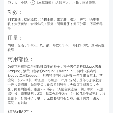
肺，大、小肠。④《本草新编》:入脾与大、小肠，兼通膀胱。
功效：
利水通便；祛痰逐饮；消积杀虫。主水肿；腹水；脚气；痰壅喘
咳；大便秘结；食滞虫积；腰痛；阴囊肿胀；痈疽肿毒；痔漏便毒
等
用量：
内服：煎汤，3-10g。丸、散，每次0.3-1g，每日2-3次。炒用药性
较缓。
药用部位：
为旋花科植物牵牛和圆叶牵牛的种子，种子黑色者称&ldquo;黑丑
&rdquo;，淡黄白色者称&ldquo;白丑&rdquo;，两种混合者称
&ldquo;二丑&rdquo;。 形态特征与生境分布 一年生攀援草木。茎
缠绕，长2～3米。叶互生，心脏形，叶片3深裂，基部心形或戟形，
中裂片卵圆形，先端突尖，侧裂片斜卵形，先端突尖或渐尖，全
缘，两面均被毛。腋生2～3朵花，淡紫色或蓝色，朝开午闭，花冠
漏斗状。蒴果球形，3室，每室含种子2枚。7～10月种子成熟时，将
藤割下，打出种子，晒干。全国各地均有分布。生于田野，路旁、
庭院，有栽培。
植物形态：