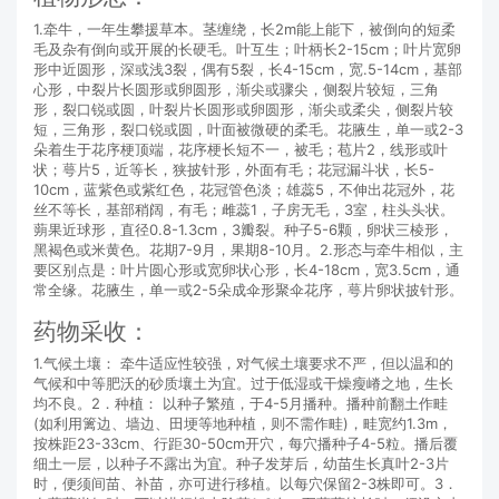
1.牵牛，一年生攀援草本。茎缠绕，长2m能上能下，被倒向的短柔
毛及杂有倒向或开展的长硬毛。叶互生；叶柄长2-15cm；叶片宽卵
形中近圆形，深或浅3裂，偶有5裂，长4-15cm，宽.5-14cm，基部
心形，中裂片长圆形或卵圆形，渐尖或骤尖，侧裂片较短，三角
形，裂口锐或圆，叶裂片长圆形或卵圆形，渐尖或柔尖，侧裂片较
短，三角形，裂口锐或圆，叶面被微硬的柔毛。花腋生，单一或2-3
朵着生于花序梗顶端，花序梗长短不一，被毛；苞片2，线形或叶
状；萼片5，近等长，狭披针形，外面有毛；花冠漏斗状，长5-
10cm，蓝紫色或紫红色，花冠管色淡；雄蕊5，不伸出花冠外，花
丝不等长，基部稍阔，有毛；雌蕊1，子房无毛，3室，柱头头状。
蒴果近球形，直径0.8-1.3cm，3瓣裂。种子5-6颗，卵状三棱形，
黑褐色或米黄色。花期7-9月，果期8-10月。2.形态与牵牛相似，主
要区别点是：叶片圆心形或宽卵状心形，长4-18cm，宽3.5cm，通
常全缘。花腋生，单一或2-5朵成伞形聚伞花序，萼片卵状披针形。
药物采收：
1.气候土壤： 牵牛适应性较强，对气候土壤要求不严，但以温和的
气候和中等肥沃的砂质壤土为宜。过于低湿或干燥瘦嵴之地，生长
均不良。2．种植： 以种子繁殖，于4-5月播种。播种前翻土作畦
(如利用篱边、墙边、田埂等地种植，则不需作畦)，畦宽约1.3m，
按株距23-33cm、行距30-50cm开穴，每穴播种子4-5粒。播后覆
细土一层，以种子不露出为宜。种子发芽后，幼苗生长真叶2-3片
时，便须间苗、补苗，亦可进行移植。以每穴保留2-3株即可。3．