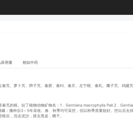
临床用量
相似中药
左秦艽、萝卜艽、辫子艽、秦胶、秦纠、秦爪、左宁根、秦札、瓣子艽、鸡腿
矿物名：1．Gentiana macrophylla Pall.2．Gentiana crassic
rica Fisch.采收和储藏：播种后3～5年采收。春、秋季均可采挖，但以秋季质量较
挖根后，洗去泥沙，搓去黑皮，晒干。