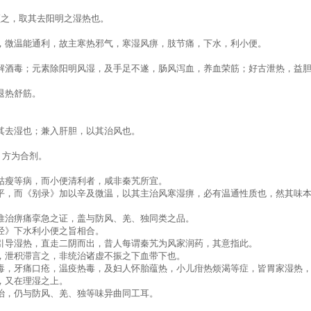
须之，取其去阳明之湿热也。
辛能散，微温能通利，故主寒热邪气，寒湿风痹，肢节痛，下水，利小便。
解酒毒；元素除阳明风湿，及手足不遂，肠风泻血，养血荣筋；好古泄热，益
能退热舒筋。
，以其去湿也；兼入肝胆，以其治风也。
，方为合剂。
枯瘦等病，而小便清利者，咸非秦艽所宜。
》谓之苦平，而《别录》加以辛及微温，以其主治风寒湿痹，必有温通性质也，然其
。
惟治痹痛挛急之证，盖与防风、羌、独同类之品。
经》下水利小便之旨相合。
引导湿热，直走二阴而出，昔人每谓秦艽为风家润药，其意指此。
，泄积滞言之，非统治诸虚不振之下血带下也。
毒，牙痛口疮，温疫热毒，及妇人怀胎蕴热，小儿疳热烦渴等症，皆胃家湿热
，又在理湿之上。
治，仍与防风、羌、独等味异曲同工耳。