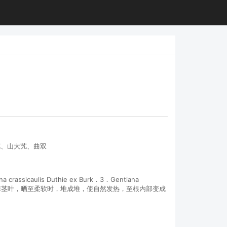
艽、山大艽、曲双
aulis Duthie ex Burk．3．Gentiana
好。挖出后去掉茎叶，晒至柔软时，堆成堆，使自然发热，至根内部变成