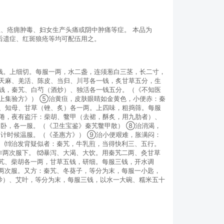
、疮痈肿毒、妇女生产头痛或阴中肿痛等症。 本品为
外后遗症、红斑狼疮等均可配伍用之。
钱。上细切。每服一两，水二盏，连须葱白三茎，长二寸，
天麻、羌活、陈皮、当归、川芎各一钱，炙甘草五分，生
钱，秦艽、白芍（酒炒）、独活各一钱五分。（《不知医
上集验方》） ⑤治黄疸，皮肤眼睛如金黄色，小便赤：秦
、知母、甘草（锉、炙）各一两。上四味，粗捣筛。每服
倦，夜有盗汗：柴胡、鳖甲（去裙，酥炙，用九肋者）、
卧，各一服。（《卫生宝鉴》秦艽鳖甲散） ⑧治消渴，
计时候温服。（《圣惠方》） ⑨治小便艰难，胀满闷：
） ⑾治发背疑似者：秦艽，牛乳煎，当得快利三、五行。
作两次服下。 ⑿暴泻、大渴、大饮。用秦艽二两、灸甘草
秦艽、柴胡各一两，甘草五钱，研细。每服三钱，开水调
分两次服。又方：秦艽、冬葵子，等分为末，每服一小匙，
炒）、艾叶，等分为末，每服三钱，以水一大碗、糯米五十