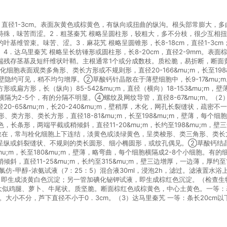
cm，直径1-3cm。表面灰黄色或棕黄色，有纵向或扭曲的纵沟。根头部常膨大
，味苦而涩。2．粗茎秦艽 根略呈圆柱形，较粗大，多不分枝，很少互相扭绕，长
基维管束。味苦、涩。3．麻花艽 根略呈圆锥形，长8-18cm，直径1-3
4．达乌里秦艽 根略呈长纺锤形或圆柱形，长8-20cm，直径2-9mm。表
端残存茎基及短纤维状叶鞘。主根通常1个或分成数枝。质松脆，易折断，断面
细胞表面观类多角形、类长方形或不规则形，直径20-166&mu;m，长至19
隔壁隐约可见，稍不均匀增厚。②草酸钙针晶散在于薄壁细胞中，长9-17&mu
扁方形，长（纵向）85-542&mu;m，直径（横向）18-153&mu;m
横隔为2-5个，有的分隔不明显。④螺纹及网纹导管，直径8-67&mu;m。
0-65&mu;m，长20-240&mu;m，壁稍厚，木化，网孔长裂缝状，疏
形、类方形、类长方形，直径18-81&mu;m，长至198&mu;m，壁薄，每个
长条形，两端平截或稍倾斜，直径11-20&mu;m，长约至198&mu;m，壁
常与栓化细胞上下连结，淡黄色或淡绿黄色，呈类梭形、类三角形、类长方形，直径
纵或斜裂缝状、不规则的类长圆形、细小椭圆形，或纹孔偶见。②草酸钙结晶微
u;m，长至180&mu;m，壁薄，略弯曲，每个细胞横隔成2-8个小细胞。有
，直径11-25&mu;m，长约至315&mu;m，壁三边增厚，一边薄，厚约至
-甲醇-浓氨试液（7：25：5）混合液30ml，浸泡2h，滤过。滤液置水浴上浓
即生成淡黄白色沉淀；另一管加碘化铋钾试液，即生成棕红色沉淀。（检查生物
大似鸡腿、萝卜、牛尾状。质坚脆。断面棕红色或棕黄色，中心土黄色。一等：
统货。大小不分，芦下直径不小于0．3cm。（3）达马里秦艽 一等：条长20c