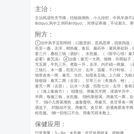
主治：
主治风湿性关节痛，结核病潮热，小儿疳积，中风半身不
&ldquo;风中之润药&rdquo;，对痹证疼痛，不
附方：
①治中风手足阳明经，口眼歪斜，恶风恶寒，四肢拘急：
煎至一盏，去滓，稍热服，食后。服药毕，避风寒处卧，
姜三片，桑枝三钱（酒炒）。水煎服。（《医学心悟》秦
必要》秦艽汤） ④治黄：秦艽一大两。细锉，作两贴子
艽五两，牛乳三升。煮取一升，去滓。内芒硝一两服。（
三钱匕，水一盏，煎至六分，去滓，温服，不计时候。（
地骨皮各一两，秦艽、当归、知母各五钱。上六味，为粗
除烦躁：秦艽二两（去苗），甘草三分（炙微赤，锉）。
秦艽一两（去苗）。以水一大盏，煎取七分，去滓，食前
（《海上集验方》） ⑿黄疸。用秦艽半两，浸酒半升中
半两，每服三钱，水煎服。 ⒀伤寒烦渴。用秦艽一两，
下。 ⒂小儿骨蒸潮热，减食瘦弱。用秦艽、灸甘草各一
酒送下。 ⒄胎动不安。用秦艽、灸甘草、炒鹿角胶各半
粒煎服。 ⒅一切疮口不合。用秦艽研末敷上。
保健应用：
日常用量：3～8g，水煎服；也可外用研末，研粉撒。