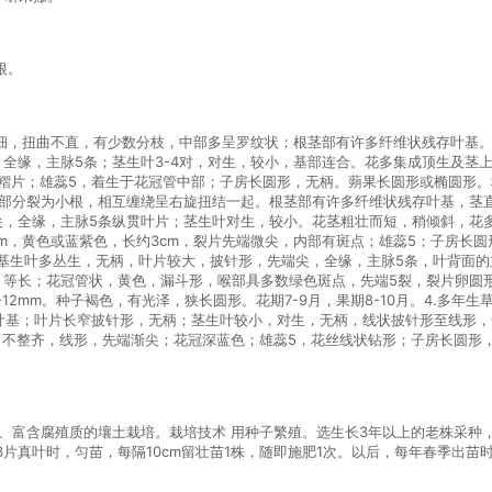
根。
上租下细，扭曲不直，有少数分枝，中部多呈罗纹状；根茎部有许多纤维状残存叶
端尖，全缘，主脉5条；茎生叶3-4对，对生，较小，基部连合。花多集成顶生及
小褶片；雄蕊5，着生于花冠管中部；子房长圆形，无柄。蒴果长圆形或椭圆形。种
大部或全部分裂为小根，相互缠绕呈右旋扭结一起。根茎部有许多纤维状残存叶基，
端稍尖，全缘，主脉5条纵贯叶片；茎生叶对生，较小。花茎粗壮而短，稍倾斜，
cm，黄色或蓝紫色，长约3cm，裂片先端微尖，内部有斑点；雄蕊5；子房长圆
锥形。基生叶多丛生，无柄，叶片较大，披针形，先端尖，全缘，主脉5条，叶背
，等长；花冠管状，黄色，漏斗形，喉部具多数绿色斑点，先端5裂，裂片卵圆形
2mm。种子褐色，有光泽，狭长圆形。花期7-9月，果期8-10月。4.多年生草
基；叶片长窄披针形，无柄；茎生叶较小，对生，无柄，线状披针形至线形，长2-
，不整齐，线形，先端渐尖；花冠深蓝色；雄蕊5，花丝线状钻形；子房长圆形
、富含腐殖质的壤土栽培。栽培技术 用种子繁殖。选生长3年以上的老株采种，
长出2～3片真叶时，匀苗，每隔10cm留壮苗1株，随即施肥1次。以后，每年春季出