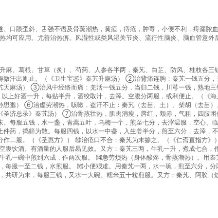
遂、口眼歪斜、舌强不语及骨蒸潮热，黄疸，痔疮，肿毒，小便不利，痔漏脓血
论新久、寒热均可应用。尤善治热痹。风湿性或类风湿关节炎、流行性脑炎、脑血管意
升麻、葛根、甘草（炙）、芍药、人参各半两，秦艽、白芷、防风、桂枝各三
得微汗出则止。（《卫生宝鉴》秦艽升麻汤） ②治背痛连胸：秦艽一钱五分，
艽天麻汤） ③治风中经络而痛：羌活一钱五分，当归二钱，川芎一钱，熟地三
，以上好酒一升，每贴半升，酒绞取汁，去滓。空腹分两服，或利便止。（《海
孙思邈） ⑥治虚劳潮热，咳嗽，盗汗不止：秦艽（去苗、土）、柴胡（去苗）
《圣济总录》秦艽汤） ⑦治骨蒸壮热，肌肉消瘦，唇红，颊赤，气粗，四肢困
末。每服五钱，水一盏，青蒿五叶，乌梅一个，煎至七分，去滓温服，空心、临
上件药，捣筛为散。每服四钱，以水一中盏，入生姜半分，煎至六分，去滓，不
分作二服。（《圣惠方》） ⑩治疮口不合：秦艽为末掺之。（《仁斋直指方》
，空腹饮酒。有酒量的人服后易见效。又方：秦艽三两，牛乳一升，煮成七合，
在牛乳一碗中煎到六成，作两次服。 ⒁急劳烦热（身体酸疼，骨蒸潮热）。用
两，每服一至二钱，水煎服。 ⒃小便艰难。用秦艽一两，水一碗，煎至六分，
两，共研为末，每服三钱，又水一大碗、糯米五十粒煎服。又方：秦艽、阿胶（