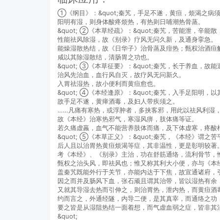
①《纲目》：&quot;秦艽，手足不遂，黄疸，烦渴之病
阳明有湿，则身体酸疼烦热，有热则日哺潮热骨蒸。
&quot; ②《本草经疏》：&quot;秦艽，苦能泄，
性能祛风除湿，故《别录》疗风无问久新，及通身挛急。
能燥湿散热结，故《日华子》治骨蒸及疳热；甄权治酒疸
咸以其除湿散结，清肠胃之功也。
&quot; ③《本草征要》：&quot;秦艽，长于养血，故
治风先治血，血行风自灭，故疗风无问新久。
入胃祛湿热，故小便利而黄疸愈也。
&quot; ④《本经逢原》：&quot;秦艽，入手足阳明
故手足不遂，黄瘅酒毒，及妇人带疾须之。
……凡痛有寒热，或浮肿者，多挟客邪，用此以祛风利湿
故《本经》治寒热邪气，寒湿风痹，肢体痛等证。
若久痛虚羸，血气不能营养肢体而痛，及下体虚寒，疼酸
&quot; ⑤《本草正义》：&quot;秦艽，《本经
后人且以治胃热黄疸烦渴等症，其非温性，更是彰明较著
考《本经》、《别录》主治，功在舒筋通络，流利骨节，
甄权之治头风，即祛风也；惟又称其利大小便，亦与《本
盖秦艽既能外行于关节，亦能内达于下焦，故宣通诸府，
因之而并及肠风下血，张石顽且谓其治带，皆以湿热有余
又就其导湿去热而引伸之，则治胃热，泄内热，而黄疸酒
约而言之，外通经隧，内导二便，是其真宰，而通络之功
要之皆是从湿阻热结一面着想，而气虚血弱之症，皆非其
&quot;