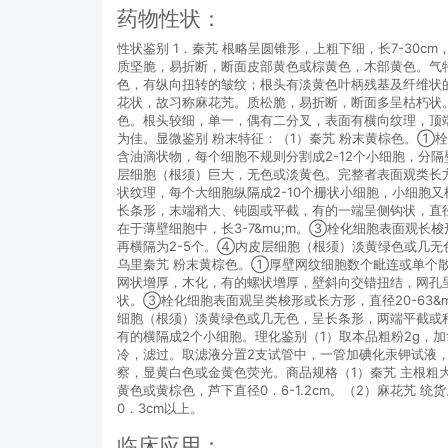
药物性状：
性状鉴别 1．秦艽 根略呈圆锥形，上粗下细，长7-30
质坚脆，易折断，断面皮部黄色或棕黄色，木部黄色。气特殊
色，有纵向扭转的皱纹；根头有淡黄色叶柄残基及纤维状的叶
花状，故习称麻花艽。质松脆，易折断，断面多呈枯朽状。
色。根头较细，单一，偶有二分叉，表面有横向纹理，顶
为佳。显微鉴别 粉末特征：（1）秦艽 粉末黄棕色。①栓化
含油滴状物，每个细胞不规则分割成2-12个小细胞，分
层细胞（根须）巨大，无色或淡黄色。完整者表面观类长方形或
状纹理，每个大细胞纵隔成2-10个栅状小细胞，小细胞又
长条形，末端稍大、钝圆或平截，有的一端呈侧钩状，直径2
在于薄壁细胞中，长3-7&mu;m。③栓化细胞表面观长梭
再横隔为2-5个。④内皮层细胞（根须）淡黄绿色或几无色，
乌里秦艽 粉末黄棕色。①厚壁网纹细胞数个毗连或单个散在，
网状增厚，木化，有的螺状增厚，壁斜向交错扭结，网孔呈
状。③栓化细胞表面观呈类梭形或长方形，直径20-63&m
细胞（根须）淡黄绿色或几无色，呈长条形，两端平截或稍倾斜
有的横隔成2个小细胞。理化鉴别（1）取本品粗粉2g，加氯仿
冷，滤过。取滤液分置2支试管中，一管加碘化汞钾试液，
察，显黄白色或金黄色荧光。商品规格（1）秦艽 主根粗
黄色或黄棕色，芦下直径0．6-1.2cm。（2）麻花艽 
0．3cm以上。
临床应用：