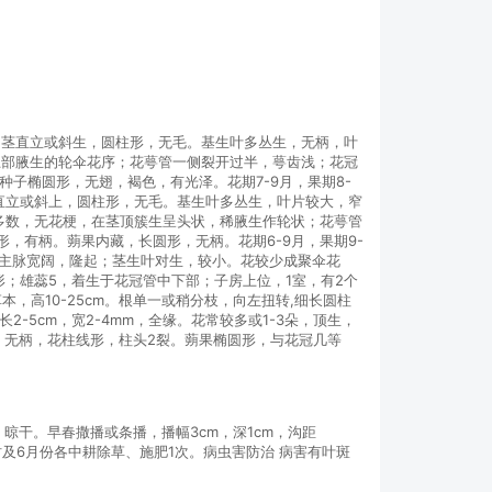
基。茎直立或斜生，圆柱形，无毛。基生叶多丛生，无柄，叶
茎上部腋生的轮伞花序；花萼管一侧裂开过半，萼齿浅；花冠
子椭圆形，无翅，褐色，有光泽。花期7-9月，果期8-
茎直立或斜上，圆柱形，无毛。基生叶多丛生，叶片较大，窄
花多数，无花梗，在茎顶簇生呈头状，稀腋生作轮状；花萼管
形，有柄。蒴果内藏，长圆形，无柄。花期6-9月，果期9-
面的主脉宽阔，隆起；茎生叶对生，较小。花较少成聚伞花
；雄蕊5，着生于花冠管中下部；子房上位，1室，有2个
本，高10-25cm。根单一或稍分枝，向左扭转,细长圆柱
5cm，宽2-4mm，全缘。花常较多或1-3朵，顶生，
，无柄，花柱线形，柱头2裂。蒴果椭圆形，与花冠几等
晾干。早春撒播或条播，播幅3cm，深1cm，沟距
苗时及6月份各中耕除草、施肥1次。病虫害防治 病害有叶斑