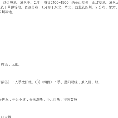
、路边坡地、灌丛中。2.生于海拔2100-4500m的高山草甸、山坡草地、灌丛及
山坡及干草原等地。资源分布：1.分布于东北、华北、西北及四川。2.分布于甘
四川等地。
，微温，无毒。
草蒙筌》：入手太阳经。③《纲目》：手、足阳明经，兼入肝、胆。
骨拘挛；手足不遂；骨蒸潮热；小儿疳热；湿热黄疸
，研末撒。