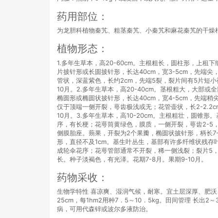
药用部位：
为龙胆科植物秦艽、粗茎秦艽、小秦艽和麻花秦艽的干燥
植物形态：
1.多年生草本，高20-60cm。主根粗长，圆柱形，
片披针形或长圆披针形，长达40cm，宽3-5cm，先
管状，深蓝紫色，长约2cm，先端5裂，裂片间有5片短
10月。2.多年生草本，高20-40cm。茎根粗大，
椭圆形或椭圆状披针形，长达40cm，宽4-5cm，先
仅于顶端一侧开裂，萼齿极浅或无；花管壶状，长2-2.2
10月。3.多年生草本，高10-20cm。主根粗壮，圆
序，有长梗；花萼筒黄绿色，膜质，一侧开裂，萼齿2-5
侧膜胎座。蒴果，开裂为2个果瓣，椭圆状披针形，柄长7-1
形，直径不及1cm。基生叶丛生，基部有许多纤维状残存叶
成轮伞花序；花萼管部通常不开裂，稀一侧浅裂；裂片5
长。种子淡褐色，有光泽。花期7-8月。果期9-10月。
药物采收：
生物学特性 喜凉爽、湿润气候，耐寒。宜土层深厚、肥沃
25cm，每1hm2用种7．5～10．5kg。田间管理 
病，可用代森锌或波尔多液防治。