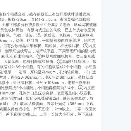
，多由数个根茎合着，残存的茎基上有短纤维状叶基维管束，
12-20cm，直径1-3．5cm。表面黄棕色或暗棕
cm；主根下部多分枝或多数相互分离后又连合，略成网状或麻
面棕黄色或棕褐色，有纵向或扭曲的沟纹，已去外皮者表面黄
黄白色。气微，味苦、涩。以质实、色棕黄、气味浓厚者
8&mu;m，壁薄，略弯曲，平周壁有横向微细纹理，胞腔内
;m。另有少数结晶呈细梭状、颗粒状、杆状或片状。③内皮
，壁薄，侧壁细波状弯曲，端壁较平直，平周壁现纤细的横向线
（2）麻花艽 粉末棕褐色。①厚壁网纹细胞梭形、类三角形或
密不一，大多纵向，也有斜向或稍扭曲。②草酸钙针晶细小，散
细胞横隔成2-8个小细胞。有的细胞纵隔成2个小细胞，小细胞
三边增厚，一边薄，厚约至7&mu;m，孔沟较稀疏。（3）达
20-66&mu;m，长64-216&mu;m，壁螺状或
小，针状或杆状，长约至10&mu;m，也有呈微细粒
的细胞纵隔成2个小细胞，小细胞再横隔为2-4个。④内皮层
11&mu;m，孔沟外口呈疣状突起，表面观呈细小双圈状。
缩至约1ml，加1mol/L盐酸液2ml，继续蒸去氯仿，放
碱）（2）取本品横切面，置紫外光灯（365nm）下观
表面灰黄色或棕色，芦下直径1．2cm以上。二等：表面灰
m以下，芦下直径1cm以上。二等：长短大小不分，芦下直径