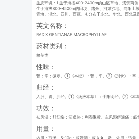
生态环境：1.生于海拔400-2400m的山区草地、溪旁两侧
生于海拔800-4500m的田埂、路旁、河滩沙地、向阳
青海、湖北、四川、西藏。4.分布于东北、华北、西北及
英文名称：
RADIX GENTIANAE MACROPHYLLAE
药材类别：
根茎类
性味：
苦；辛；微寒。①《本经》：苦，平。②《别录》：辛
归经：
入肝、胃、胆经。①《汤液本草》：手阳明经。②《本
功效：
祛风湿；舒筋络；清虚热；利湿退黄。主风湿痹通痛；筋
用量：
内服：煎汤，5-10g；或浸酒；或入丸、散。外用：适量