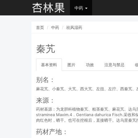
中药
首页
中药
祛风湿药
秦艽
基本资料
图片
功效
注意与禁忌
别名：
麻花艽、小秦艽、大艽、西大艽、左扭、左拧、西秦艽、
来源：
药材基源：为龙胆科植物秦艽、粗茎秦艽、麻花艽、达乌里秦艽的根。拉丁植物动物
straminea Maxim.4．Gentiana dahu
肉红色时，晒干。也可在挖根后，直接晒干。达乌里秦艽
药材产地：