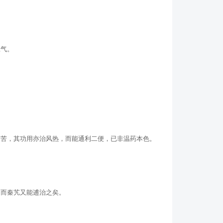
胆气。
味本苦，其功用亦治风热，而能通利二便，已非温药本色。
，而秦艽又能逋治之矣。