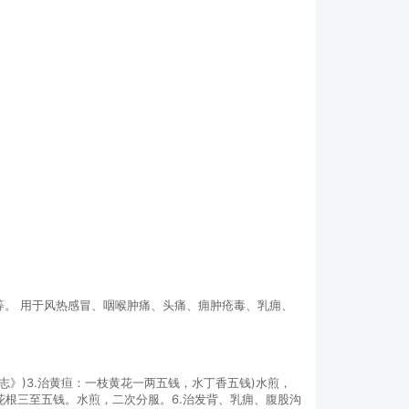
等。 用于风热感冒、咽喉肿痛、头痛、痈肿疮毒、乳痈、
志》)3.治黄疸：一枝黄花一两五钱，水丁香五钱)水煎，
黄花根三至五钱。水煎，二次分服。6.治发背、乳痈、腹股沟