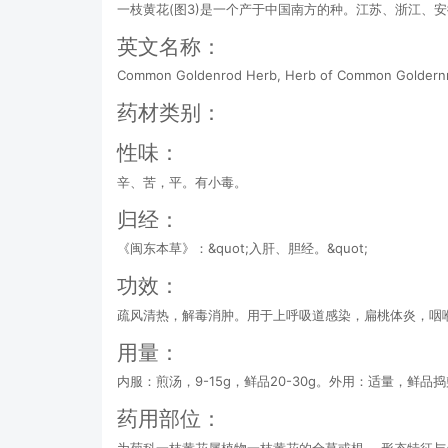
一枝黄花(图3)是一个产于中国南方的种。江苏、浙江、
英文名称：
Common Goldenrod Herb, Herb of Common Goldern
药材类别：
性味：
辛、苦，平。有小毒。
归经：
《闽东本草》：&quot;入肝、胆经。&quot;
功效：
疏风清热，解毒消肿。用于上呼吸道感染，扁桃体炎，咽
用量：
内服：煎汤，9-15g，鲜品20-30g。外用：适量，鲜品
药用部位：
为菊科一枝黄花属植物一枝黄花的全草或根。 形态特征与