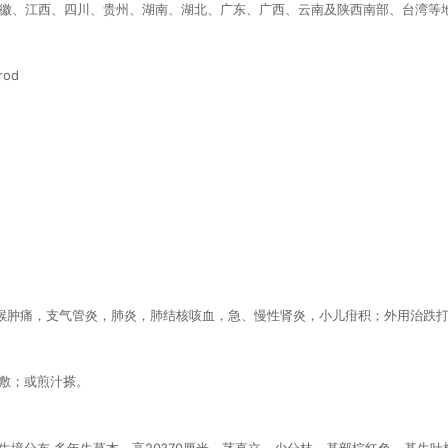
安徽、江西、四川、贵州、湖南、湖北、广东、广西、云南及陕西南部、台湾等
rod
喉肿痛，支气管炎，肺炎，肺结核咳血，急、慢性肾炎，小儿疳积；外用治跌
捣敷；或煎汁搽。
生境分布 多年生草本，高20?70厘米。茎直立，少分枝，基部棕红色。基生