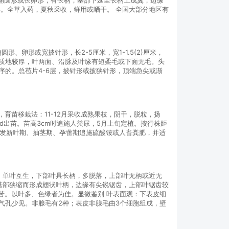
。全草入药，夏秋采收，鲜用或晒干。 全国大部分地区有
、卵形或宽披针形，长2-5厘米，宽1-1.5(2)厘米，
叶质地较厚，叶两面、沿脉及叶缘有短柔毛或下面无毛。头
花序的。总苞片4-6层，披针形或披狭针形，顶端急尖或渐
育苗移栽法：11-12月采收成熟果枝，阴干，脱粒，扬
d出苗。苗高3cm时追施人粪尿，5月上旬定植。按行株距
可在发新叶期、抽茎期、孕蕾期追施硫酸铵或人畜粪肥，并适
。单叶互生，下部叶具长柄，多脱落，上部叶无柄或近无
钝，基部狭缩而形成翅状叶柄，边缘有尖锐锯齿，上部叶锯齿较
苦。以叶多、色绿者为佳。显微鉴别 叶表面观：下表皮细
气孔少见。非腺毛有2种；表皮非腺毛由3个细胞组成，壁