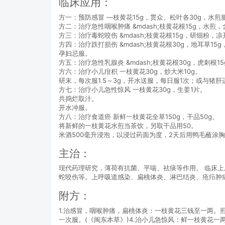
临床应用：
方一：预防感冒 ―枝黄花15g，贯众、松叶各30g，水煎
方二：治疗急性咽喉肿痛 &mdash;枝黄花根15g，水煎
方三：治疗毒蛇咬伤 &mdash;枝黄花根15g，研细
方四：治疗跌打损伤 &mdash;枝黄花根30g，地耳草15
孕妇忌服。
方五：治疗急性乳腺炎 &mdash;枝黄花根30g，虎刺
方六：治疗小儿疳积 一枝黄花30g，炒大米10g。
研末，每次服1.5～3g，开水送服，每日服1次；或与猪
方七：治疗小儿急性惊风 一枝黄花30g，生姜1片。
共捣烂取汁。
开水冲服。
方八：治疗食道癌 新鲜一枝黄花全草150g，干品50g。
将新鲜的一枝黄花水煎当茶饮，另取干品用50。
米酒500毫升浸泡，以浸过药面为度，2天后用鸭毛蘸涂胸
主治：
现代药理研究，薄荷有抗菌、平喘、祛痰等作用。 临床
蛇咬伤等。上呼吸道感染、扁桃体炎、淋巴结炎、疮疖肿
附方：
1.治感冒，咽喉肿痛，扁桃体炎：一枝黄花三钱至一两。煎
一次服。(《闽东本草》)4.治小儿急惊风：鲜一枝黄花一