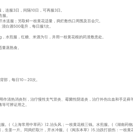
服，连服3日，间隔10日，可再服3日。
，含服。
粉，凉开水送服；另取鲜一枝黄花适量，捣烂敷伤口周围及百会穴。
g，浸白酒500毫升，每日服1次。
根15g，水煎服，红糖、米酒为引，并用一枝黄花根的药渣敷患处。
肝适量蒸熟食。
背部，每日10～20次。
上用作清热消炎剂，治疗慢性支气管炎、霉菌性阴道炎，治疗外伤出血和手足藓
痛等可辨证用之。
服。(《上海常用中草药》)2.治头风；一枝黄花根三钱。水煎服。(《湖南药物
两，生姜一片。同捣烂取汁，开水冲服。(《闽东本草》)5.治跌打损伤：一枝