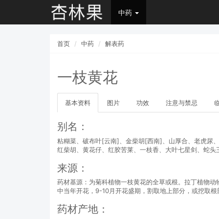
中药
首页
中药
解表药
一枝黄花
基本资料
图片
功效
注意与禁忌
别名：
粘糊菜、破布叶[云南]、金柴胡[西南]、山厚合、老虎
红柴胡、黄花仔、红胶苦莱、一枝香、大叶七星剑、蛇头
来源：
药材基源：为菊科植物一枝黄花的全草或根。拉丁植物动物矿物名：Solidago d
中当年开花，9-10月开花盛期，割取地上部分，或挖取
药材产地：