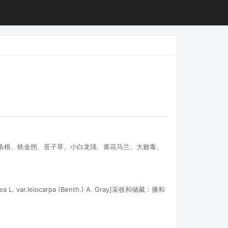
百条根、铁金拐、莶子草、小白龙须、黄花马兰、大败毒、
 var.leiocarpa (Benth.) A. Gray]采收和储藏：播和