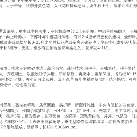
柄，近于全缘。秋季开黄色花，头状花序排成总状，密生枝上部。瘦果近圆柱形
直立，通常细弱，单生或少数簇生，不分枝或中部以上有分枝。中部茎叶椭圆形，长椭圆形
缘；向上叶渐小；下部叶与中部茎叶同形，有长2-4厘米或更长的翅柄。全部
列成紧密或疏松的长6-25厘米的总状花序或伞房圆锥花序，少有排列成复头状
果长3毫米，无毛，极少有在顶端被稀疏柔毛的。花果期4-11月。
殖质，排水良好的砂质壤土栽培为宜。栽培技术 用种子、分株繁殖。种子繁殖，
入，薄覆细土，以盖没种子为度，稍加镇压，再浇水，盖草保湿。播后经10-15
结合翻蔸挖起全株，将小苗分出栽种。田间管理 每年中耕除草4次，结合施肥，
 有蟋蟀、蛞蝓等为害。
光滑无毛，茎端有稀毛；质坚而脆，易折断，断面纤维性，中央有疏松的白色髓
卵圆形、长圆形或披针形，长4-10cm，宽1.5-4cm，先端尖、渐尖或
状，苞片3层，膜质宿存，花冠黄色，多脱落，冠毛黄白色，外露。气清香，味
卫细胞3-5个。上表皮细胞多角形，垂周壁略作念珠状增厚，赤有角质纹理，
个细胞组成，壁稍厚，长180-500&mu;m。