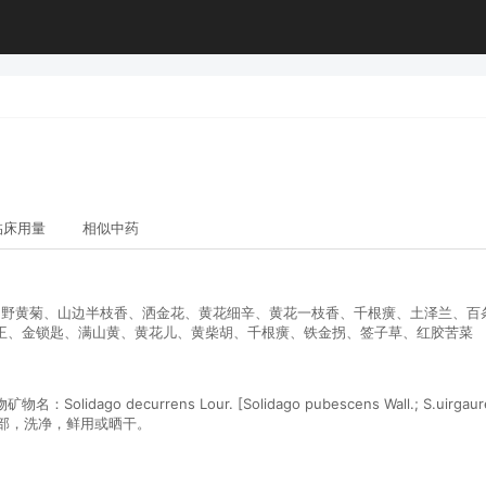
临床用量
相似中药
尿、野黄菊、山边半枝香、洒金花、黄花细辛、黄花一枝香、千根癀、土泽兰、
王、金锁匙、满山黄、黄花儿、黄柴胡、千根癀、铁金拐、签子草、红胶苦菜
ecurrens Lour. [Solidago pubescens Wall.; S.uirgaurea L.
根部，洗净，鲜用或晒干。