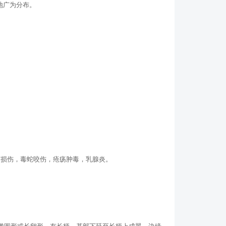
地广为分布。
打损伤，毒蛇咬伤，疮疡肿毒，乳腺炎。
叶椭圆形或长卵形，有长柄，基部下延至长柄上成翼，边缘