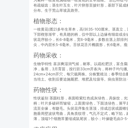
有疏锯齿；茎生叶互生，叶片卵形至披针形，基部下延成
分布。生于荒山草坡及路旁。
植物形态：
一枝黄花(图2)多年生草本，高(9)35-100厘米。茎
下部楔形渐窄，有具翅的柄，仅中部以上边缘有细齿或全
状花序较小，长6-8毫米，宽6-9毫米，多数在茎上部排
尖，中内层长5-6毫米。舌状花舌片椭圆形，长6毫米。瘦
药物采收：
生物学特性 喜凉爽湿润气候，耐寒。以疏松肥沃，富含腐
净，备用，3月育苗，按行距33cm开条沟，将种子均匀播
24cm×24cm开穴，每穴栽两株。分株繁殖法；春季
当培土。收割后要追施厩肥、堆肥及垃圾等。病虫害防治
药物性状：
性状鉴别 茎圆柱形，表面暗紫红色或灰绿色，具纵纹，
柄；叶片多破碎而皱缩，上面黄绿色，下面淡绿色，展平后呈
流至全缘，有睫毛。头状花序集生茎顶，排成总状或圆锥
胞垂周壁波状弯曲，具角质纹理，气孔不定式，略下陷，副
薄，顶端1个细胞常萎缩成鼠尾状，较小；叶缘睫毛由3-5-7