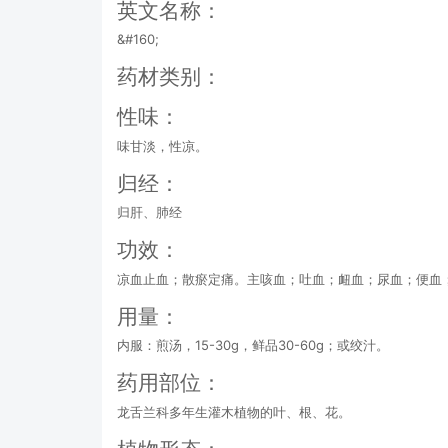
英文名称：
&#160;
药材类别：
性味：
味甘淡，性凉。
归经：
归肝、肺经
功效：
凉血止血；散瘀定痛。主咳血；吐血；衄血；尿血；便血
用量：
内服：煎汤，15-30g，鲜品30-60g；或绞汁。
药用部位：
龙舌兰科多年生灌木植物的叶、根、花。