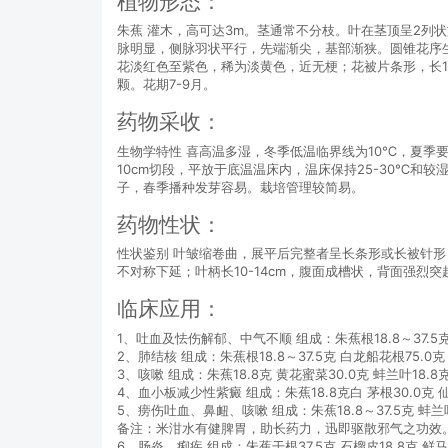
植物形态：
朱蕉 灌木，高可达3m。茎通常不分枝。叶在茎顶呈2列状旋
脉明显，侧脉羽状平行，先端渐尖，基部渐狭。圆锥花序生于
花淡红色至紫色，稀为淡黄色，近无梗；花被片条形，长1-
颗。花期7-9月。
药物采收：
生物学特性 喜高温多湿，冬季低温临界线为10℃，夏季
10cm切段，平放于底温温床内，温床保持25-30℃
子，春季播种发芽容易。栽培管理较简易。
药物性状：
性状鉴别 叶皱缩卷曲，展平后完整者呈长条形或长被针形，
不对称下延；叶柄长10-14cm，腹面成槽状，背面强
临床应用：
1、吐血及怯伤解郁、中气不顺 组成：朱蕉根18.8～37.
2、肺结核 组成：朱蕉根18.8～37.5克 白龙船花根75.
3、咳嗽 组成：朱蕉18.8克 黄花蜜菜30.0克 蚌兰叶18.
4、血小板减少性紫癜 组成：朱蕉18.8克白 茅根30.0克 
5、痨伤吐血、鼻衄、咳嗽 组成：朱蕉18.8～37.5克 蚌
备注：米泔水有健脾胃，助长药力，迅即驱散邪气之功效
6、肠炎、痢疾 组成：朱蕉干根37.5克 石榴皮18.8克 