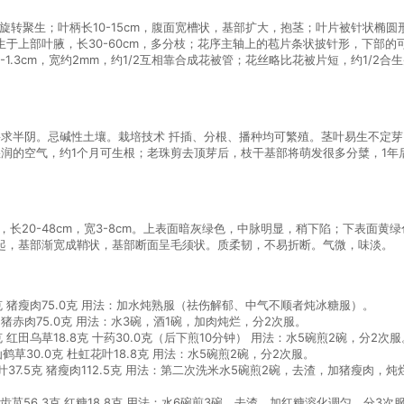
转聚生；叶柄长10-15cm，腹面宽槽状，基部扩大，抱茎；叶片被针状椭圆形至
上部叶腋，长30-60cm，多分枝；花序主轴上的苞片条状披针形，下部的可达
1.3cm，宽约2mm，约1/2互相靠合成花被管；花丝略比花被片短，约1/2
要求半阴。忌碱性土壤。栽培技术 扦插、分根、播种均可繁殖。茎叶易生不定芽
和较湿润的空气，约1个月可生根；老珠剪去顶芽后，枝干基部将萌发很多分糵，1
长20-48cm，宽3-8cm。上表面暗灰绿色，中脉明显，稍下陷；下表面
烈突起，基部渐宽成鞘状，基部断面呈毛须状。质柔韧，不易折断。气微，味淡。
5克 猪瘦肉75.0克 用法：加水炖熟服（祛伤解郁、中气不顺者炖冰糖服）。
0克 猪赤肉75.0克 用法：水3碗，酒1碗，加肉炖烂，分2次服。
8克 红田乌草18.8克 十药30.0克（后下煎10分钟） 用法：水5碗煎2碗，分2次服
仙鹤草30.0克 杜虹花叶18.8克 用法：水5碗煎2碗，分2次服。
兰叶37.5克 猪瘦肉112.5克 用法：第二次洗米水5碗煎2碗，去渣，加猪瘦肉，
。
鲜马齿苋56.3克 红糖18.8克 用法：水6碗煎3碗，去渣，加红糖溶化调匀，分3次