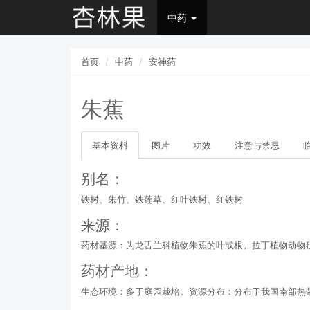
中药
首页
中药
安神药
朱蕉
基本资料
图片
功效
注意与禁忌
别名：
铁树、朱竹、铁莲草、红叶铁树、红铁树
来源：
药材基源：为龙舌兰科植物朱蕉的叶或根。拉丁植物动物矿物名：Cordyl
药材产地：
生态环境：多于庭园栽培。资源分布：分布于我国南部热