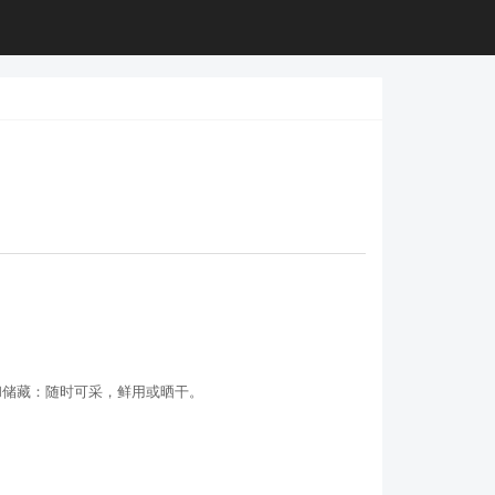
L.]采收和储藏：随时可采，鲜用或晒干。