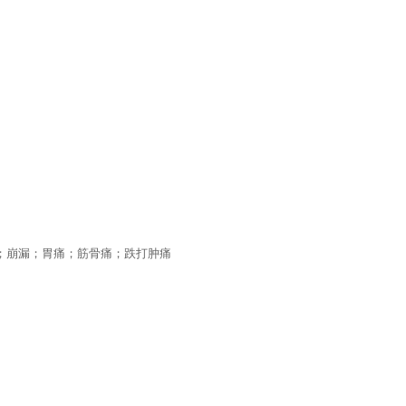
；崩漏；胃痛；筋骨痛；跌打肿痛