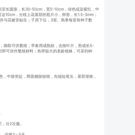
长圆形，长30-50cm，宽5-10cm，绿色或染紫红，中
10cm，分枝上花基部的苞片小，卵形，长1.5-3mm；
合生并与花被管贴生；子房下位，3室。蒴果每室有种子数
，摘取可供繁殖；早春用成熟枝，去除叶片，剪成长5-
年后即可供作繁殖材料；热带较大的老龄植株，可采到种
黄绿色，中脉突起，两面侧脉较细，先端短尾尖，基部渐狭，
。
炖烂，分2次服。
服，连服3～5天。