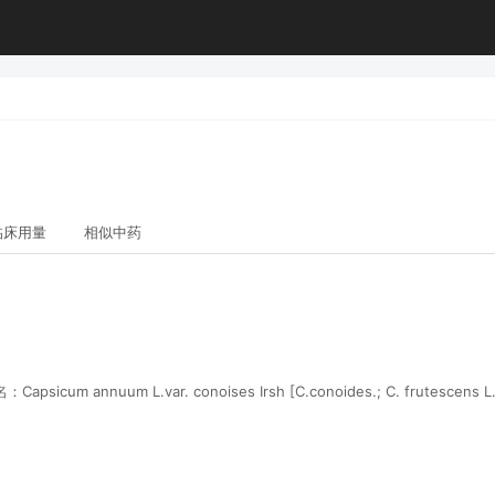
临床用量
相似中药
nuum L.var. conoises Irsh [C.conoides.; C. frutescens