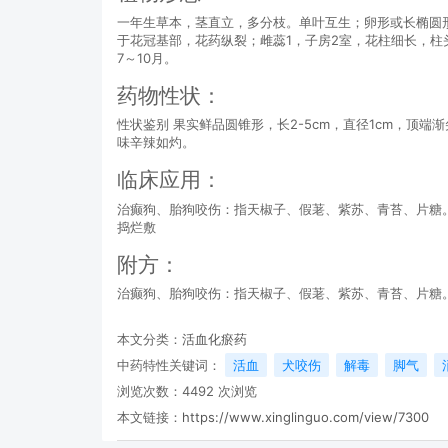
一年生草本，茎直立，多分枝。单叶互生；卵形或长椭圆形
于花冠基部，花药纵裂；雌蕊1，子房2室，花柱细长，柱
7～10月。
药物性状：
性状鉴别 果实鲜品圆锥形，长2-5cm，直径1cm，
味辛辣如灼。
临床应用：
治癫狗、胎狗咬伤：指天椒子、假荖、紫苏、青苔、片糖
捣烂敷
附方：
治癫狗、胎狗咬伤：指天椒子、假荖、紫苏、青苔、片糖
本文分类：
活血化瘀药
中药特性关键词：
活血
犬咬伤
解毒
脚气
浏览次数：
4492
次浏览
本文链接：
https://www.xinglinguo.com/view/7300