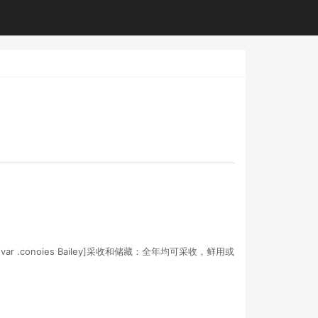
 L.var .conoies Bailey]采收和储藏：全年均可采收，鲜用或