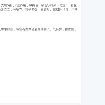
，先端5齿；花冠5裂，绿白色，镊合状排列；雄蕊5，着生
通常直立，萼宿存。种子多数，扁圆形。花期6～7月。果期
可见中轴胎座，每室有类白色扁圆形种子。气特异，催鄙性，