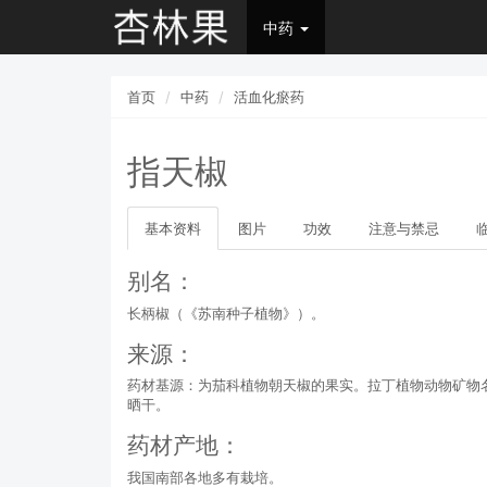
中药
首页
中药
活血化瘀药
指天椒
基本资料
图片
功效
注意与禁忌
别名：
长柄椒（《苏南种子植物》）。
来源：
药材基源：为茄科植物朝天椒的果实。拉丁植物动物矿物名：Capsicum an
晒干。
药材产地：
我国南部各地多有栽培。