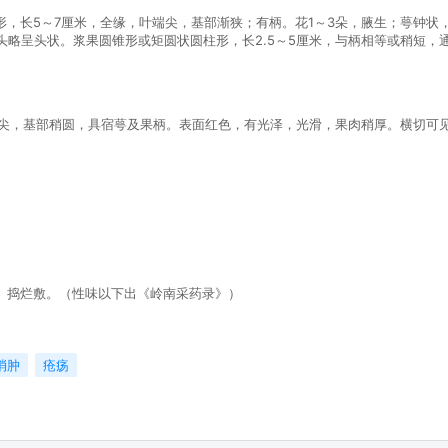
，长5～7厘米，全缘，叶端尖，基部渐狭；有柄。花1～3朵，腋生；萼钟状
头略呈头状。浆果圆锥形或矩圆状圆柱形，长2.5～5厘米，与柄相等或稍短，
顶端渐尖，基部稍圆，具宿萼及果柄。表面红色，有光泽，光滑，果肉稍厚。横切
。
。捣烂敷。（性味以下出《岭南采药录》）
消肿
疮疡