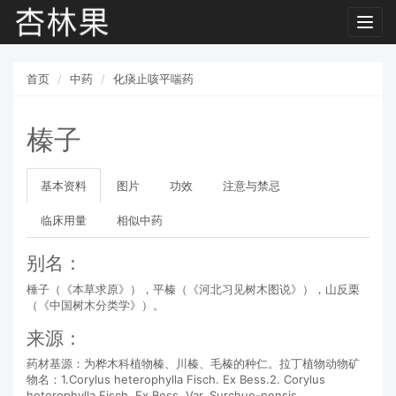
Toggl
navig
首页
中药
化痰止咳平喘药
榛子
基本资料
图片
功效
注意与禁忌
临床用量
相似中药
别名：
棰子（《本草求原》），平榛（《河北习见树木图说》），山反栗
（《中国树木分类学》）。
来源：
药材基源：为桦木科植物榛、川榛、毛榛的种仁。拉丁植物动物矿
物名：1.Corylus heterophylla Fisch. Ex Bess.2. Corylus
heterophylla Fisch. Ex Bess. Var. Surchue-nensis