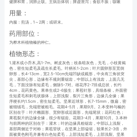
健脾和胃，润肺止咳。主病后体弱；脾虚泄泻；食欲不振；咳嗽
用量：
内服：煎汤，1～2两；或研末。
药用部位：
为桦木科植物榛的种仁。
植物形态：
1.灌木或小乔木,高1-7m。树皮灰色；枝条暗灰色，无毛，小枝黄褐
色，密生短柔毛及疏生长柔毛。叶柄长1-2cm；叶片圆卵形至宽倒
卵形，长4-13cm，宽2.5-10cm先端凹缺或截形，中央有三角状突
尖，基部心形，边缘有不规则重锯齿，中部以上有浅齿，上面几无
毛，下面没脉有短柔毛，侧脉5-7对。雄花序2-7排成总状，长约
4cm，花药黄色。果单生或2-6簇生；果苞针形，具细条棱，外面密
生短柔毛和刺毛状腺体，上部浅裂，裂片三角形，边缘几全缘；果
序梗长约1.5cm，密生短柔毛。坚果近球形，长7-15mm，微扁，密
被细绒毛，先端密被粗毛。花期4-5月，果期9月。2.本变种与榛的
区别在于：叶片椭圆形、宽卵形或近圆形，先端尾状；花药红色；
果苞裂片的边缘全缘，很少有锯齿。花期3-4月，果期10月。3.本种
与前两种的区别在于：灌木；叶的边缘具粗锯齿，中部以上浅裂，
基部两侧近于对称；果苞管状，在坚果上部缢缩，较果长2-3倍，外
面被黄色刚毛并兼有白色短柔毛，上部浅短柔毛，上部浅裂。坚果