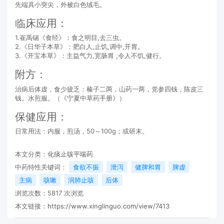
先端具小突尖，外被白色绒毛。
临床应用：
1.崔禹锡《食经》：食之明目,去三虫。
2.《日华子本草》：肥白人,止饥,调中,开胃。
3.《开宝本草》：主益气力,宽肠胃 ,令人不饥,健行。
附方：
治病后体虚，食少疲乏：榛子二两，山药一两，党参四钱，陈皮三
钱。水煎服。（《宁夏中草药手册》）
保健应用：
日常用法：内服，煎汤，50～100g；或研末。
本文分类：
化痰止咳平喘药
中药特性关键词：
食欲不振
泄泻
健脾和胃
脾虚
主病
咳嗽
润肺止咳
后体
浏览次数：
5817
次浏览
本文链接：
https://www.xinglinguo.com/view/7413