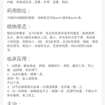
内服：煮食或煎汤，适量，外用；适量，捣涂。
药用部位：
为猪科动物猪的胰腺，动物形态详&quot;猪肉&quot;条。
植物形态：
猪的品种繁多，达150多种，形态也有差异基本特微是：躯体肥胖，
头大。鼻与口吻皆长略向上屈。眼小。耳壳有的大而下垂，有的较
小而前挺。四肢短小，4趾，前2趾有蹄，后2趾有悬蹄。颈粗，项背
疏生鬃毛。尾短小，末端有毛丛。毛色有纯黑、纯白或黑白混杂
等。
临床应用：
1、治肺损，嗽血咯血，肺痈：猪胰切片，煮熟，蘸苡仁末，空心
服；如肺痈，米饮调下。
2、治赤白癜风：猪胰一具。
酒浸一时，饭上蒸熟食。
不过十具。
3、治手足皲裂面出血痛：以酒挼猪胰，洗并服（敷）之。
4、治一切肺病，咳嗽脓血不止：猪胰一具，削薄竹筒盛，于煻火中
炮令极熟，食上吃之。
主治：