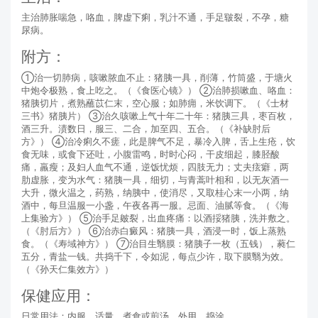
主治肺胀喘急，咯血，脾虚下痢，乳汁不通，手足皲裂，不孕，糖
尿病。
附方：
①治一切肺病，咳嗽脓血不止：猪胰一具，削薄，竹筒盛，于塘火
中炮令极熟，食上吃之。（《食医心镜》） ②治肺损嗽血、咯血：
猪胰切片，煮熟蘸苡仁末，空心服；如肺痈，米饮调下。（《士材
三书》猪胰片） ③治久咳嗽上气十年二十年：猪胰三具，枣百枚，
酒三升。渍数日，服三、二合，加至四、五合。（《补缺肘后
方》） ④治冷痢久不瘥，此是脾气不足，暴冷入脾，舌上生疮，饮
食无味，或食下还吐，小腹雷鸣，时时心闷，干皮细起，膝胫酸
痛，羸瘦；及妇人血气不通，逆饭忧烦，四肢无力；丈夫痃癖，两
肋虚胀，变为水气：猪胰一具，细切，与青蒿叶相和，以无灰酒一
大升，微火温之，药熟，纳胰中，使消尽，又取桂心末一小两，纳
酒中，每旦温服一小盏，午夜各再一服。忌面、油腻等食。（《海
上集验方》） ⑤治手足皴裂，出血疼痛：以酒挼猪胰，洗并敷之。
（《肘后方》） ⑥治赤白癜风：猪胰一具，酒浸一时，饭上蒸熟
食。（《寿域神方》） ⑦治目生翳膜：猪胰子一枚（五钱），蕤仁
五分，青盐一钱。共捣千下，令如泥，每点少许，取下膜翳为效。
（《孙天仁集效方》）
保健应用：
日常用法：内服，适量，煮食或煎汤。外用，捣涂。