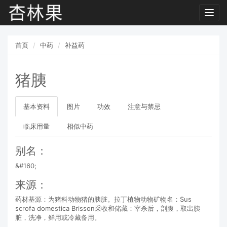
Toggl
navig
首页
中药
补益药
猪胰
基本资料
图片
功效
注意与禁忌
临床用量
相似中药
别名：
&#160;
来源：
药材基源：为猪科动物猪的胰脏。拉丁植物动物矿物名：Sus
scrofa domestica Brisson采收和储藏：宰杀后，剖腹，取出胰
脏，洗净，鲜用或冷藏备用。