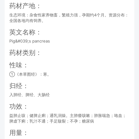
药材产地：
生态环境：杂食性家养物畜，繁殖力强，孕期约4个月。资源分布：
全国各地均有饲养。
英文名称：
Pig&#039;s pancreas
药材类别：
性味：
①《本草图经》：寒。
归经：
入肺经、脾经、大肠经
功效：
益肺止咳；健脾止痢；通乳润燥。主肺痿咳嗽；肺胀喘急；咯血；
脾虚下痢；乳汁不通；手足皲裂；不孕；糖尿病
用量：