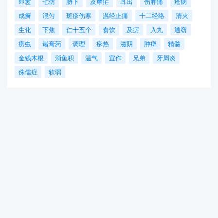
即愈
七仿
胁下
及摩疟
耳出
伤肿痛
疮病
成癣
混匀
斑疹伤寒
温经止痛
十二经络
清火
生化
下焦
仁十五个
食饮
及疠
入丸
通窃
痨虫
诸膏药
调理
疹热
滋阴
肿痹
精髓
金钱木根
消鱼积
温气
宜作
兄弟
牙周炎
侏儒症
软弱