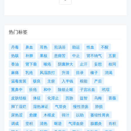
热门标签
丹毒
鼻血
耳热
煎汤浴
助运
性血
不醒
热咳
补肺
果核
患痈苦
中止
肾不纳气
五脏
香油
肾下垂
喉疮
阴囊肿大
止汗
妄想
枝同
麻痛
乳疮
风湿跌打
升清
目录
橡子
消渴
温毒发斑
咳良
主瘀
入半钱
根能
产后
熏鼻中
疥疮
和中
除烦止呕
子宫出血
玳瑁
皮肤结核
体征
化滞止
历胁
益智
乌梅
蔷薇
脚丫湿烂
湿热淋证
气管炎
慢性溃疡
肺损
尿热涩
愈腰
木槿皮
得汁
以助
萎缩性胃炎
调成
坚积
清热
呕逆
气滞血瘀
腺腮炎
肖积