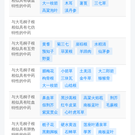
相似具有
咳血
大一枝箭
木耳
薯莨
三七草
特性的中药
高粱泡叶
滇丹参
与大毛桐子根
相似具有
七仿
特性的中药
与大毛桐子根
黄耆
菊三七
崖棕根
水稻清
相似具有
五劳
预知子
荜茇根
羊蹄肉
仙茅参
特性的中药
野粟
与大毛桐子根
腊梅花
小箭草
土羌活
大二郎箭
相似具有
中药
枸骨根
三块瓦
金牛草
猕猴骨
特性的中药
大一枝箭
山棯根
与大毛桐子根
鼻血草
黑沙蒿根
高粱火焰苞
荆芥
相似具有
吐血
假荆芥
红牛皮菜
南板蓝叶
毛蕨根
特性的中药
紫萁贯众
心叶虎耳草
与大毛桐子根
栀子花
硬水黄连
莲座叶通泉草
相似具有
肺热
黑鹅脚板
石蝉草
荸荠
南板蓝叶
特性的中药