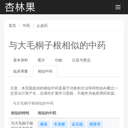
Toggl
navig
首页
中药
止血药
与大毛桐子根相似的中药
基本资料
图片
功效
注意与禁忌
临床用量
相似中药
注意：本页面提供的相似中药是基于功效和主治等特性由AI通过一
定算法计算产生，仅用作扩展学习思路，不能作为临床用药依据。
与大毛桐子根相似的中药
相似的特性
相似的中药
与大毛桐子根
蕹菜
冬里麻
金瓜核
猪笼草