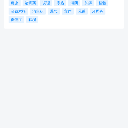
痨虫
诸膏药
调理
疹热
滋阴
肿痹
精髓
金钱木根
消鱼积
温气
宜作
兄弟
牙周炎
侏儒症
软弱