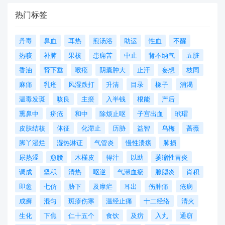
热门标签
丹毒
鼻血
耳热
煎汤浴
助运
性血
不醒
热咳
补肺
果核
患痈苦
中止
肾不纳气
五脏
香油
肾下垂
喉疮
阴囊肿大
止汗
妄想
枝同
麻痛
乳疮
风湿跌打
升清
目录
橡子
消渴
温毒发斑
咳良
主瘀
入半钱
根能
产后
熏鼻中
疥疮
和中
除烦止呕
子宫出血
玳瑁
皮肤结核
体征
化滞止
历胁
益智
乌梅
蔷薇
脚丫湿烂
湿热淋证
气管炎
慢性溃疡
肺损
尿热涩
愈腰
木槿皮
得汁
以助
萎缩性胃炎
调成
坚积
清热
呕逆
气滞血瘀
腺腮炎
肖积
即愈
七仿
胁下
及摩疟
耳出
伤肿痛
疮病
成癣
混匀
斑疹伤寒
温经止痛
十二经络
清火
生化
下焦
仁十五个
食饮
及疠
入丸
通窃