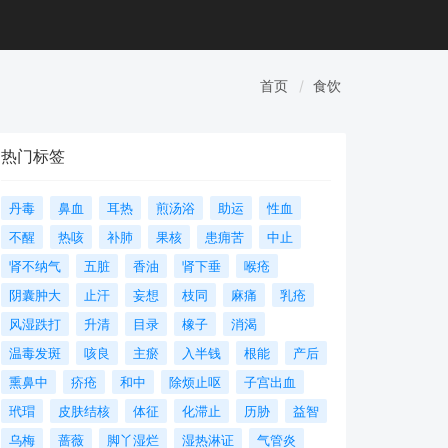
首页
食饮
热门标签
丹毒
鼻血
耳热
煎汤浴
助运
性血
不醒
热咳
补肺
果核
患痈苦
中止
肾不纳气
五脏
香油
肾下垂
喉疮
阴囊肿大
止汗
妄想
枝同
麻痛
乳疮
风湿跌打
升清
目录
橡子
消渴
温毒发斑
咳良
主瘀
入半钱
根能
产后
熏鼻中
疥疮
和中
除烦止呕
子宫出血
玳瑁
皮肤结核
体征
化滞止
历胁
益智
乌梅
蔷薇
脚丫湿烂
湿热淋证
气管炎