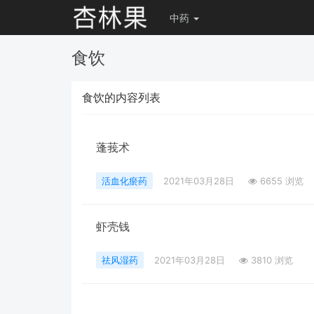
中药
食饮
食饮的内容列表
蓬莪术
活血化瘀药
2021年03月28日
6655 浏览
虾壳钱
祛风湿药
2021年03月28日
3810 浏览