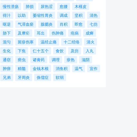
慢性溃疡
肺损
尿热涩
愈腰
木槿皮
得汁
以助
萎缩性胃炎
调成
坚积
清热
呕逆
气滞血瘀
腺腮炎
肖积
即愈
七仿
胁下
及摩疟
耳出
伤肿痛
疮病
成癣
混匀
斑疹伤寒
温经止痛
十二经络
清火
生化
下焦
仁十五个
食饮
及疠
入丸
通窃
痨虫
诸膏药
调理
疹热
滋阴
肿痹
精髓
金钱木根
消鱼积
温气
宜作
兄弟
牙周炎
侏儒症
软弱