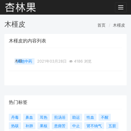
Toggl
navig
木槿皮
首页
木槿皮
木槿皮的内容列表
木槿
其他中药
2021年03月28日
4186 浏览
热门标签
丹毒
鼻血
耳热
煎汤浴
助运
性血
不醒
热咳
补肺
果核
患痈苦
中止
肾不纳气
五脏