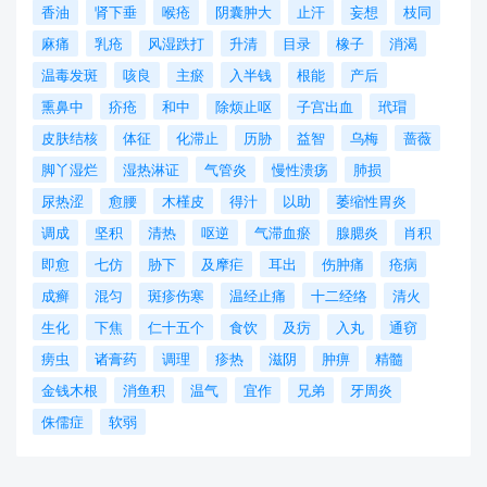
香油
肾下垂
喉疮
阴囊肿大
止汗
妄想
枝同
麻痛
乳疮
风湿跌打
升清
目录
橡子
消渴
温毒发斑
咳良
主瘀
入半钱
根能
产后
熏鼻中
疥疮
和中
除烦止呕
子宫出血
玳瑁
皮肤结核
体征
化滞止
历胁
益智
乌梅
蔷薇
脚丫湿烂
湿热淋证
气管炎
慢性溃疡
肺损
尿热涩
愈腰
木槿皮
得汁
以助
萎缩性胃炎
调成
坚积
清热
呕逆
气滞血瘀
腺腮炎
肖积
即愈
七仿
胁下
及摩疟
耳出
伤肿痛
疮病
成癣
混匀
斑疹伤寒
温经止痛
十二经络
清火
生化
下焦
仁十五个
食饮
及疠
入丸
通窃
痨虫
诸膏药
调理
疹热
滋阴
肿痹
精髓
金钱木根
消鱼积
温气
宜作
兄弟
牙周炎
侏儒症
软弱