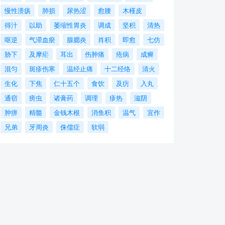
慢性溃疡
肺损
尿热涩
愈腰
木槿皮
得汁
以助
萎缩性胃炎
调成
坚积
清热
呕逆
气滞血瘀
腺腮炎
肖积
即愈
七仿
胁下
及摩疟
耳出
伤肿痛
疮病
成癣
混匀
斑疹伤寒
温经止痛
十二经络
清火
生化
下焦
仁十五个
食饮
及疠
入丸
通窃
痨虫
诸膏药
调理
疹热
滋阴
肿痹
精髓
金钱木根
消鱼积
温气
宜作
兄弟
牙周炎
侏儒症
软弱