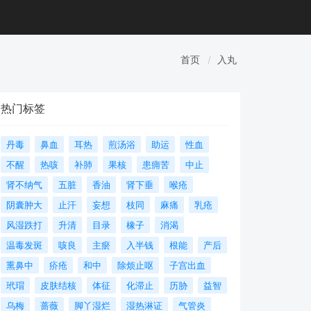
首页
入丸
热门标签
丹毒
鼻血
耳热
煎汤浴
助运
性血
不醒
热咳
补肺
果核
患痈苦
中止
肾不纳气
五脏
香油
肾下垂
喉疮
阴囊肿大
止汗
妄想
枝同
麻痛
乳疮
风湿跌打
升清
目录
橡子
消渴
温毒发斑
咳良
主瘀
入半钱
根能
产后
熏鼻中
疥疮
和中
除烦止呕
子宫出血
玳瑁
皮肤结核
体征
化滞止
历胁
益智
乌梅
蔷薇
脚丫湿烂
湿热淋证
气管炎