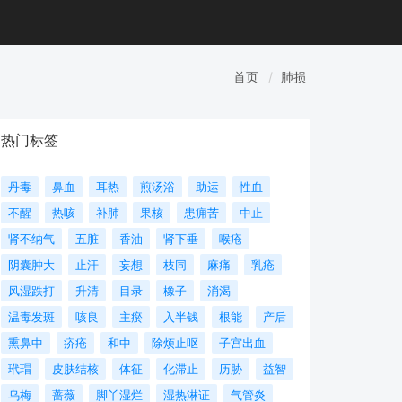
首页
肺损
热门标签
丹毒
鼻血
耳热
煎汤浴
助运
性血
不醒
热咳
补肺
果核
患痈苦
中止
肾不纳气
五脏
香油
肾下垂
喉疮
阴囊肿大
止汗
妄想
枝同
麻痛
乳疮
风湿跌打
升清
目录
橡子
消渴
温毒发斑
咳良
主瘀
入半钱
根能
产后
熏鼻中
疥疮
和中
除烦止呕
子宫出血
玳瑁
皮肤结核
体征
化滞止
历胁
益智
乌梅
蔷薇
脚丫湿烂
湿热淋证
气管炎