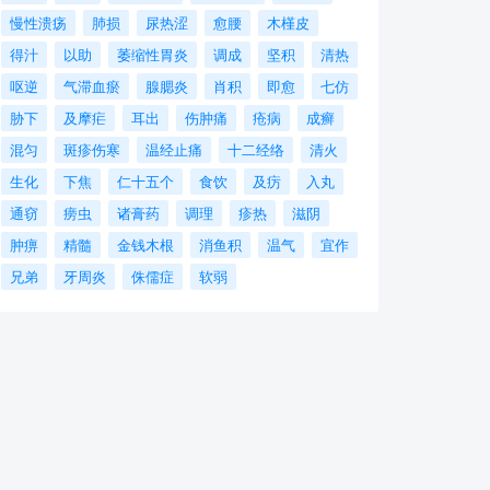
慢性溃疡
肺损
尿热涩
愈腰
木槿皮
得汁
以助
萎缩性胃炎
调成
坚积
清热
呕逆
气滞血瘀
腺腮炎
肖积
即愈
七仿
胁下
及摩疟
耳出
伤肿痛
疮病
成癣
混匀
斑疹伤寒
温经止痛
十二经络
清火
生化
下焦
仁十五个
食饮
及疠
入丸
通窃
痨虫
诸膏药
调理
疹热
滋阴
肿痹
精髓
金钱木根
消鱼积
温气
宜作
兄弟
牙周炎
侏儒症
软弱