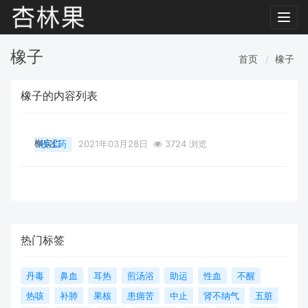
Toggl
navig
橡子
首页
橡子
橡子的内容列表
槲实仁
收涩药
2021年03月28日
3724 浏览
热门标签
丹毒
鼻血
耳热
煎汤浴
助运
性血
不醒
热咳
补肺
果核
患痈苦
中止
肾不纳气
五脏