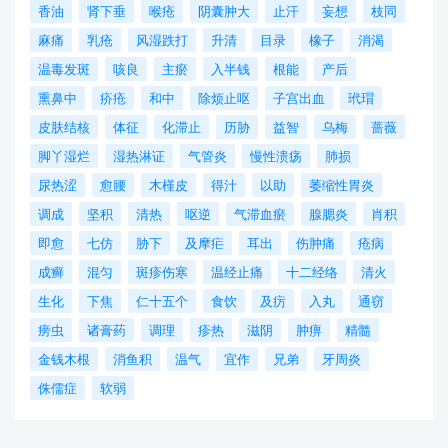
香油
肾下垂
喉疮
阴囊肿大
止汗
妄想
枝同
麻痛
乳疮
风湿跌打
升清
目录
橡子
消渴
温毒发斑
咳良
主瘀
入半钱
根能
产后
熏鼻中
疥疮
和中
除烦止呕
子宫出血
玳瑁
皮肤结核
体征
化滞止
历胁
益智
乌梅
蔷薇
脚丫湿烂
湿热淋证
气管炎
慢性溃疡
肺损
尿热涩
愈腰
木槿皮
得汁
以助
萎缩性胃炎
调成
坚积
清热
呕逆
气滞血瘀
腺腮炎
肖积
即愈
七仿
胁下
及摩疟
耳出
伤肿痛
疮病
成癣
混匀
斑疹伤寒
温经止痛
十二经络
清火
生化
下焦
仁十五个
食饮
及疠
入丸
通窃
痨虫
诸膏药
调理
疹热
滋阴
肿痹
精髓
金钱木根
消鱼积
温气
宜作
兄弟
牙周炎
侏儒症
软弱